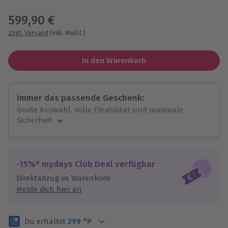
Wähle im nächsten Schritt einen Termin aus
599,90 €
zzgl. Versand
(inkl. MwSt.)
In den Warenkorb
Immer das passende Geschenk:
Große Auswahl, volle Flexibilität und maximale
Sicherheit
Große Auswahl
Über 9.000 unvergessliche Erlebnisse.
Volle Flexibilität
-15%* mydays Club Deal verfügbar
Jeder Gutschein für alle Erlebnisse einlösbar.
Direktabzug im Warenkorb
Maximale Sicherheit
Melde dich hier an
3 Jahre gültig & verlängerbar.
Du erhältst
299
°P