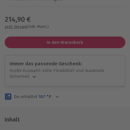
Wähle im nächsten Schritt einen Termin aus
214,90 €
zzgl. Versand
(inkl. MwSt.)
In den Warenkorb
Immer das passende Geschenk:
Große Auswahl, volle Flexibilität und maximale
Sicherheit
Große Auswahl
Über 9.000 unvergessliche Erlebnisse.
Du erhältst
107
°P
Volle Flexibilität
Jeder Gutschein für alle Erlebnisse einlösbar.
Maximale Sicherheit
3 Jahre gültig & verlängerbar.
Inhalt