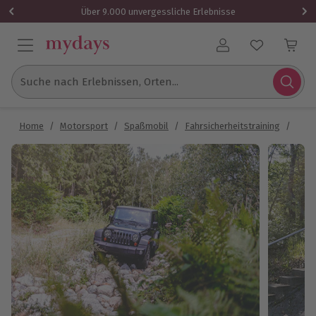
Über 9.000 unvergessliche Erlebnisse
Benutzerkonto
Suche nach Erlebnissen, Orten...
Home
/
Motorsport
/
Spaßmobil
/
Fahrsicherheitstraining
/
PKW 