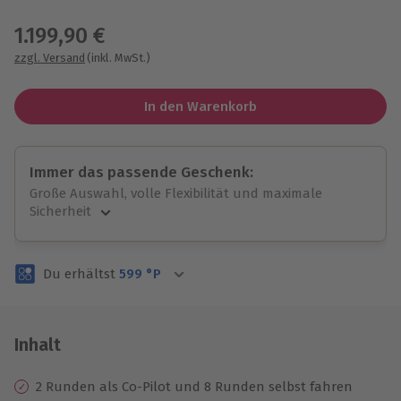
Wähle im nächsten Schritt einen Termin aus
1.199,90 €
zzgl. Versand
(inkl. MwSt.)
In den Warenkorb
Immer das passende Geschenk:
Große Auswahl, volle Flexibilität und maximale
Sicherheit
Große Auswahl
Über 9.000 unvergessliche Erlebnisse.
Du erhältst
599
°P
Volle Flexibilität
Jeder Gutschein für alle Erlebnisse einlösbar.
Maximale Sicherheit
3 Jahre gültig & verlängerbar.
Inhalt
2 Runden als Co-Pilot und 8 Runden selbst fahren