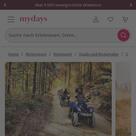
Über 9.000 unvergessliche Erlebnisse
Benutzerkonto
Suche nach Erlebnissen, Orten...
Home
/
Motorsport
/
Rennsport
/
Quads und Motorräder
/
Quadf