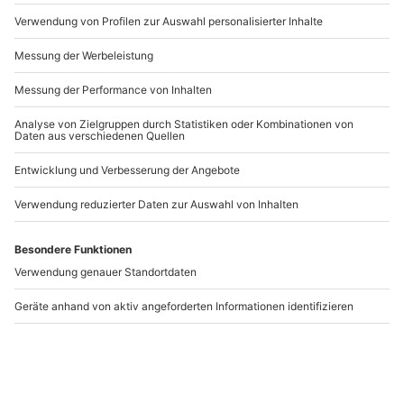
Artikelnummer
:
34117
Andere Produkte entdecken
Quad Offroad Tour
Quad Schnuppertour
Eigeltingen
Raum Konstanz
Eigeltingen
Eigeltingen
1 Person
1 Person
118,90 €
75,90 €
5
5
(3)
(4)