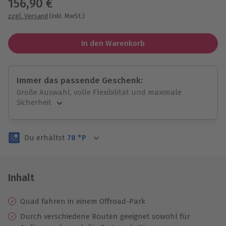
156,90 €
zzgl. Versand
(inkl. MwSt.)
In den Warenkorb
Immer das passende Geschenk:
Große Auswahl, volle Flexibilität und maximale
Sicherheit
Große Auswahl
Über 9.000 unvergessliche Erlebnisse.
Du erhältst
78
°P
Volle Flexibilität
Jeder Gutschein für alle Erlebnisse einlösbar.
Maximale Sicherheit
3 Jahre gültig & verlängerbar.
Inhalt
Quad fahren in einem Offroad-Park
Durch verschiedene Routen geeignet sowohl für