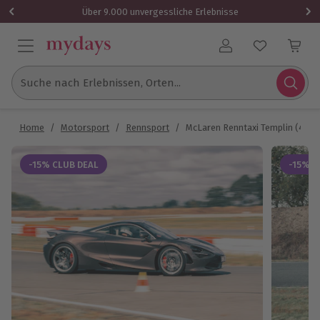
Über 9.000 unvergessliche Erlebnisse
Benutzerkonto
Suche nach Erlebnissen, Orten...
Home
/
Motorsport
/
Rennsport
/
McLaren Renntaxi Templin (4 Rdn
-15% CLUB DEAL
-15% C