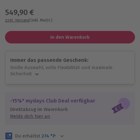
Wähle im nächsten Schritt einen Termin aus
549,90 €
zzgl. Versand
(inkl. MwSt.)
In den Warenkorb
Immer das passende Geschenk:
Große Auswahl, volle Flexibilität und maximale
Sicherheit
Große Auswahl
Über 9.000 unvergessliche Erlebnisse.
Volle Flexibilität
-15%* mydays Club Deal verfügbar
Jeder Gutschein für alle Erlebnisse einlösbar.
Direktabzug im Warenkorb
Maximale Sicherheit
Melde dich hier an
3 Jahre gültig & verlängerbar.
Du erhältst
274
°P