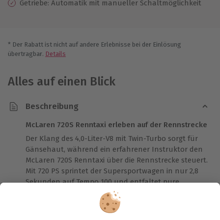
Getriebe: Automatik mit manueller Schaltmöglichkeit
* Der Rabatt ist nicht auf andere Erlebnisse bei der Einlösung
übertragbar.
Details
Alles auf einen Blick
Beschreibung
McLaren 720S Renntaxi erleben auf der Rennstrecke
Der Klang des 4,0-Liter-V8 mit Twin-Turbo sorgt für
Gänsehaut, während ein erfahrener Instruktor den
McLaren 720S Renntaxi über die Rennstrecke steuert.
Mit 720 PS sprintet der Supersportwagen in nur 2,8
Sekunden auf Tempo 100 und entfaltet pure
Dynamik. Diese einzigartigen Momente sorgen für
kostbare Erinnerungen, die lange bleiben – perfekt,
um gemeinsam Zeit zu verbringen. Als Co-Pilot spürst