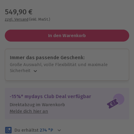
Wähle im nächsten Schritt einen Termin aus
549,90 €
zzgl. Versand
(inkl. MwSt.)
In den Warenkorb
Immer das passende Geschenk:
Große Auswahl, volle Flexibilität und maximale
Sicherheit
Große Auswahl
Über 9.000 unvergessliche Erlebnisse.
Volle Flexibilität
-15%* mydays Club Deal verfügbar
Jeder Gutschein für alle Erlebnisse einlösbar.
Direktabzug im Warenkorb
Maximale Sicherheit
Melde dich hier an
3 Jahre gültig & verlängerbar.
Du erhältst
274
°P