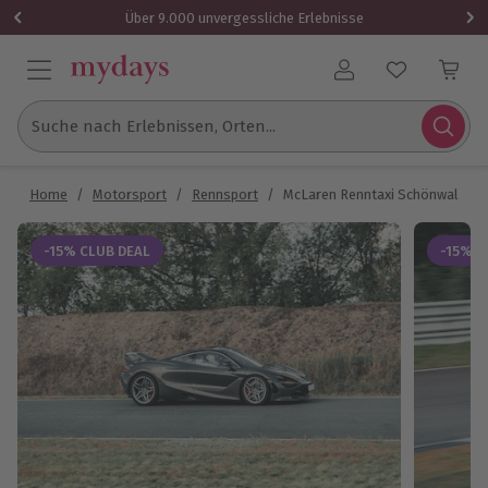
Über 9.000 unvergessliche Erlebnisse
Benutzerkonto
Suche nach Erlebnissen, Orten...
Home
/
Motorsport
/
Rennsport
/
McLaren Renntaxi Schönwald (4 
-15% CLUB DEAL
-15% C