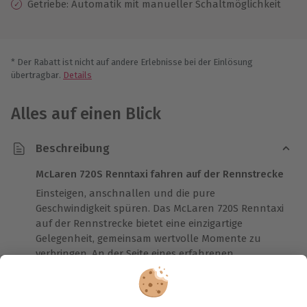
Getriebe: Automatik mit manueller Schaltmöglichkeit
* Der Rabatt ist nicht auf andere Erlebnisse bei der Einlösung
übertragbar.
Details
Alles auf einen Blick
Beschreibung
McLaren 720S Renntaxi fahren auf der Rennstrecke
Einsteigen, anschnallen und die pure
Geschwindigkeit spüren. Das McLaren 720S Renntaxi
auf der Rennstrecke bietet eine einzigartige
Gelegenheit, gemeinsam wertvolle Momente zu
verbringen. An der Seite eines erfahrenen
Instruktors erlebst Du die ganze Kraft des 4,0-Liter-
V8 mit Twin-Turbo-Technologie. Mit 720 PS und einer
beeindruckenden Beschleunigung von 0 auf 100 in