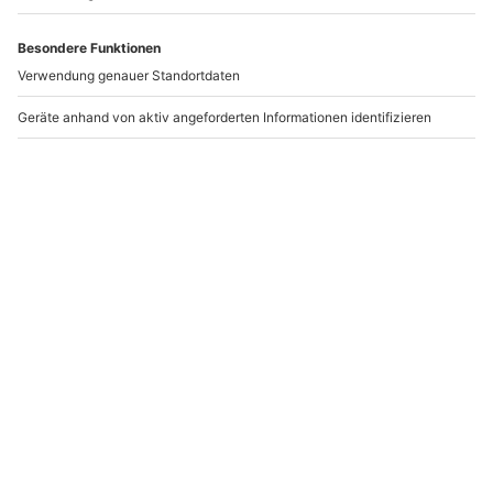
Artikelnummer
:
58752
Andere Produkte entdecken
-15% CLUB DEAL
-15% CLUB DEAL
McLaren Renntaxi
McLaren Renntaxi
Schipkau Klettwitz (4
Templin (4 Rdn.)
Rdn.)
Schipkau Klettwitz
Templin
1 Person
1 Person
549,90 €
549,90 €