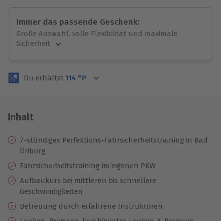
Immer das passende Geschenk:
Große Auswahl, volle Flexibilität und maximale
Sicherheit
Große Auswahl
Über 9.000 unvergessliche Erlebnisse.
Du erhältst
114
°P
Volle Flexibilität
Jeder Gutschein für alle Erlebnisse einlösbar.
Maximale Sicherheit
3 Jahre gültig & verlängerbar.
Inhalt
7-stündiges Perfektions-Fahrsicherheitstraining in Bad
Driburg
Fahrsicherheitstraining im eigenen PKW
Aufbaukurs bei mittleren bis schnellere
Geschwindigkeiten
Betreuung durch erfahrene Instruktoren
Lenken, Bremsen, kombiniertes Lenken & Bremsen