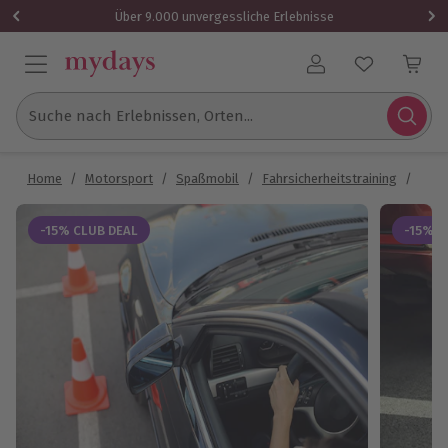
Über 9.000 unvergessliche Erlebnisse
Benutzerkonto
Suche nach Erlebnissen, Orten...
Home
/
Motorsport
/
Spaßmobil
/
Fahrsicherheitstraining
/
Fahr
-15% CLUB DEAL
-15% C