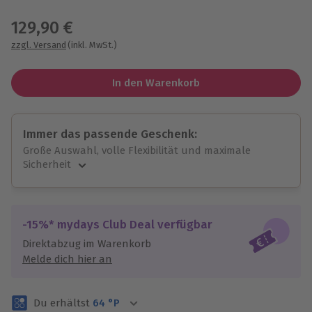
Wähle im nächsten Schritt einen Termin aus
129,90 €
zzgl. Versand
(inkl. MwSt.)
In den Warenkorb
Immer das passende Geschenk:
Große Auswahl, volle Flexibilität und maximale
Sicherheit
Große Auswahl
Über 9.000 unvergessliche Erlebnisse.
Volle Flexibilität
-15%* mydays Club Deal verfügbar
Jeder Gutschein für alle Erlebnisse einlösbar.
Direktabzug im Warenkorb
Maximale Sicherheit
Melde dich hier an
3 Jahre gültig & verlängerbar.
Du erhältst
64
°P