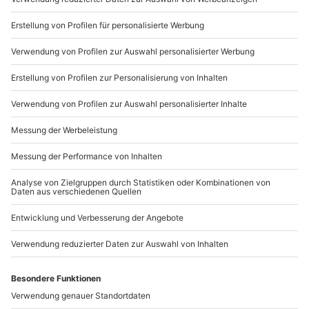
Du möchtest als Firma bestellen?
Sichere Dir attraktive Firmenkunden Vorteile.
089 / 21 12 90 20
Mo-Fr: 9-17 Uhr
b2b@mydays.de
www.b2b.mydays.de/
Artikelnummer
:
62241
Andere Produkte entdecken