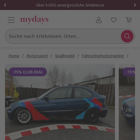
Über 9.000 unvergessliche Erlebnisse
Benutzerkonto
Suche nach Erlebnissen, Orten...
Home
/
Motorsport
/
Spaßmobil
/
Fahrsicherheitstraining
/
Drif
-15% CLUB DEAL
-15% C