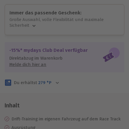
Immer das passende Geschenk:
Große Auswahl, volle Flexibilität und maximale
Sicherheit
Große Auswahl
Über 9.000 unvergessliche Erlebnisse.
Volle Flexibilität
-15%* mydays Club Deal verfügbar
Jeder Gutschein für alle Erlebnisse einlösbar.
Direktabzug im Warenkorb
Maximale Sicherheit
Melde dich hier an
3 Jahre gültig & verlängerbar.
Du erhältst
279
°P
Inhalt
Drift-Training im eigenen Fahrzeug auf dem Race Track
Ausrüstung