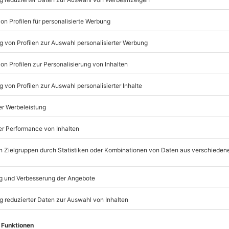
tarken Sportwagens kombiniert mit
ußergewöhnliches Fahrgefühl, das
inter dem Steuer eines erfahrenen
Fahrgenuss und spürst, wie der
ganz entfaltet. Das Porsche fahren
der lange im Gedächtnis bleibt.
entsteht daraus ein sinnliches
ass Dich von der
Spyder RS mitreißen und werde
Listenansicht
© OpenStreetMaps
icht
inen verfügbar