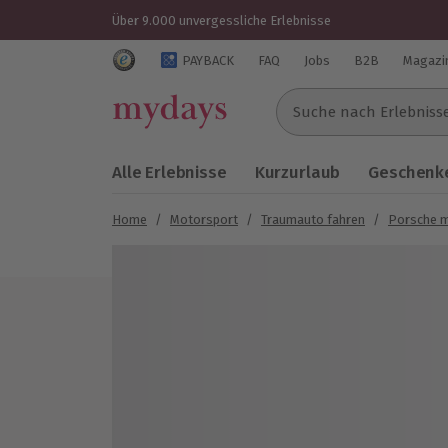
Über 9.000 unvergessliche Erlebnisse
Trustedshops Bewertungen für mydays.de
PAYBACK
FAQ
Jobs
B2B
Magazi
Suche nach Erlebnissen..
Alle Erlebnisse
Kurzurlaub
Geschenke
Home
/
Motorsport
/
Traumauto fahren
/
Porsche m
Bild 1 von 5