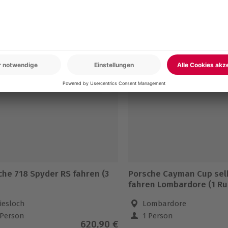
en
5% CLUB DEAL
-15% CLUB DEAL
che 718 Spyder RS fahren (3
Porsche Cayman Cup sel
fahren Lombardore (1 R
iesloch
Lombardore
 Person
1 Person
620,90 €