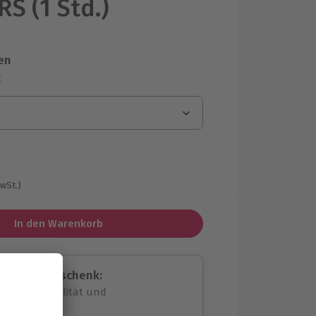
RS (1 Std.)
en
r
MwSt.)
In den Warenkorb
assende Geschenk:
volle Flexibilität und
rheit