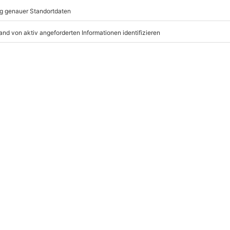
mydays
GmbH
Mühldorfstraße 8
81671
München
ychische Beeinträchtigungen
eiten, außer an bundesweiten
nter 5 Grad wird das Erlebnis
dem Veranstalter)
r: 9-17 Uhr
www.b2b.mydays.de/