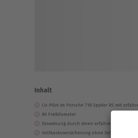
Inhalt
Co-Pilot im Porsche 718 Spyder RS mit erfah
80 Freikilometer
Einweisung durch einen erfahrenen Instruk
Vollkaskoversicherung ohne Selbstbeteiligu