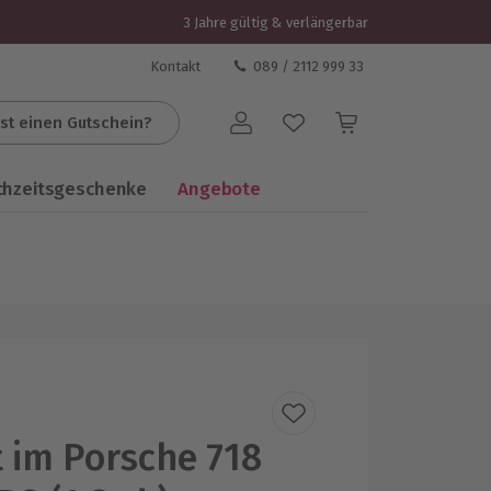
3 Jahre gültig & verlängerbar
Kontakt
089 / 2112 999 33
st einen Gutschein?
Benutzerkonto
chzeitsgeschenke
Angebote
t im Porsche 718