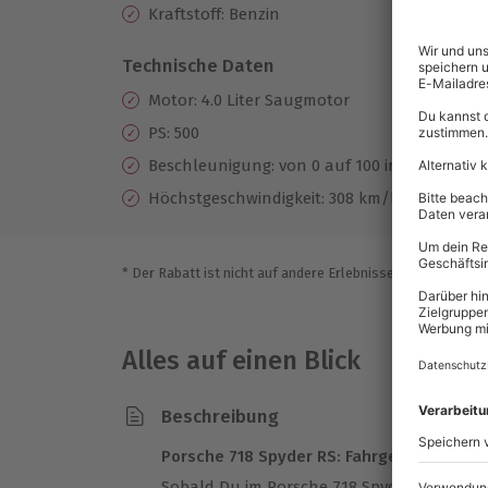
Kraftstoff: Benzin
Technische Daten
Motor: 4.0 Liter Saugmotor
PS: 500
Beschleunigung: von 0 auf 100 in 3 sek.
Höchstgeschwindigkeit: 308 km/h
* Der Rabatt ist nicht auf andere Erlebnisse bei der Einlö
Alles auf einen Blick
Beschreibung
Porsche 718 Spyder RS: Fahrgefühl pur erl
Sobald Du im Porsche 718 Spyder RS Platz