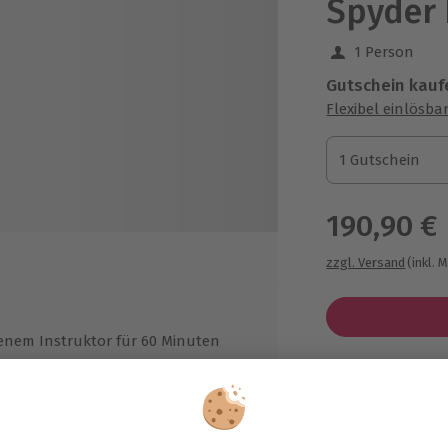
Spyder 
1 Person
Gutschein kauf
Flexibel einlösba
1 Gutschein
1 Gutschein
1 Gutschein
190,90 €
zzgl. Versand
(inkl. 
renem Instruktor für 60 Minuten
Immer das p
tor
Große Auswahl, 
ng
maximale Siche