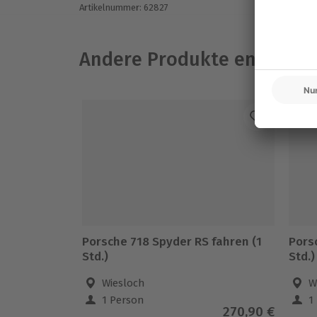
Artikelnummer
:
62827
Andere Produkte entdeck
-1
Porsche 718 Spyder RS fahren (1
Pors
Std.)
Std.)
Wiesloch
W
1 Person
1
270,90 €