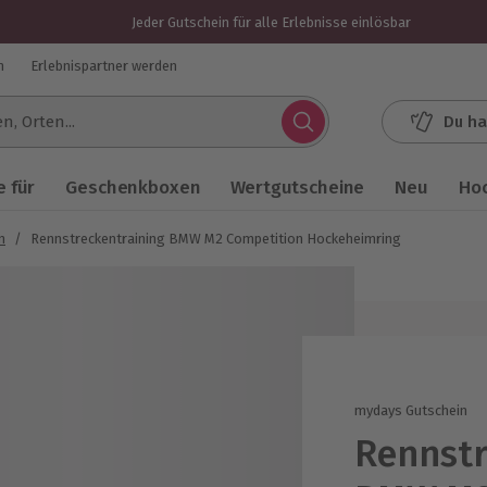
Jeder Gutschein für alle Erlebnisse einlösbar
n
Erlebnispartner werden
Du ha
.
 für
Geschenkboxen
Wertgutscheine
Neu
Ho
n
/
Rennstreckentraining BMW M2 Competition Hockeheimring
mydays Gutschein
Rennstr