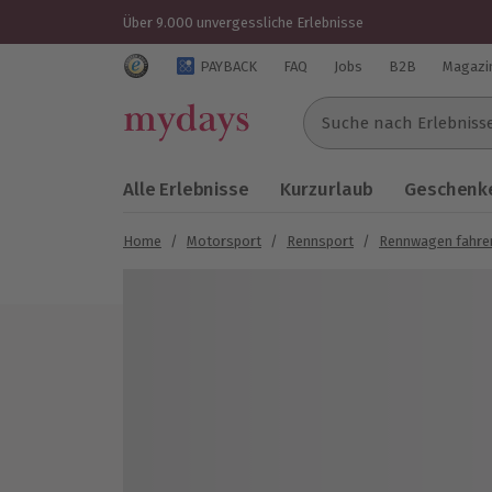
Über 9.000 unvergessliche Erlebnisse
Trustedshops Bewertungen für mydays.de
PAYBACK
FAQ
Jobs
B2B
Magazi
Suche nach Erlebnissen..
Alle Erlebnisse
Kurzurlaub
Geschenke
Home
/
Motorsport
/
Rennsport
/
Rennwagen fahre
Bild 1 von 5