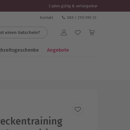
3 Jahre gültig & verlängerbar
Kontakt
089 / 2112 999 33
st einen Gutschein?
Benutzerkonto
chzeitsgeschenke
Angebote
eckentraining