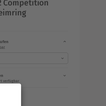
 Competition
eimring
aufen
sbar
en
rt verfügbar
ten Schritt einen Termin aus