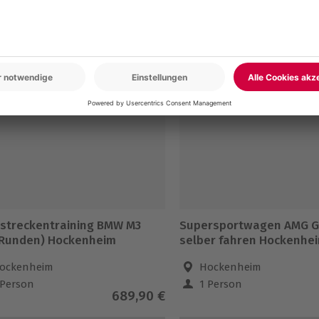
om Veranstalter vorgegebene
en
5% CLUB DEAL
streckentraining BMW M3
Supersportwagen AMG G
 Runden) Hockenheim
selber fahren Hockenhei
ockenheim
Hockenheim
 Person
1 Person
689,90 €