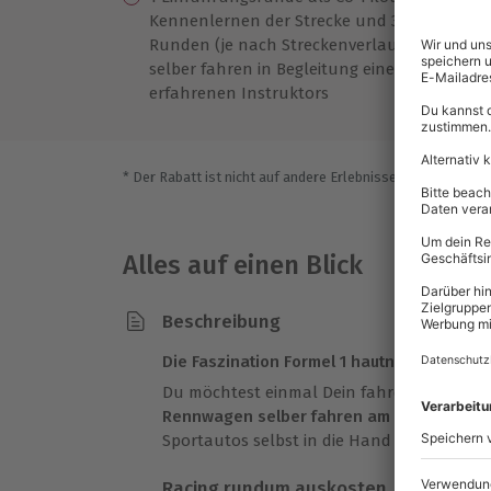
Kennenlernen der Strecke und 3-4
In
Runden (je nach Streckenverlauf)
Li
selber fahren in Begleitung eines
erfahrenen Instruktors
* Der Rabatt ist nicht auf andere Erlebnisse bei der Einlö
Alles auf einen Blick
Beschreibung
Die Faszination Formel 1 hautnah erleben
Du möchtest einmal Dein fahrerisches Kön
Rennwagen selber fahren am Hockenheim
Sportautos selbst in die Hand und kannst
Racing rundum auskosten