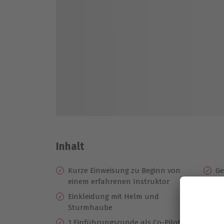
Inhalt
Kurze Einweisung zu Beginn von
Ge
einem erfahrenen Instruktor
an
Einkleidung mit Helm und
Kr
Sturmhaube
Vo
1 Einführungsrunde als Co-Pilot zum
Eu