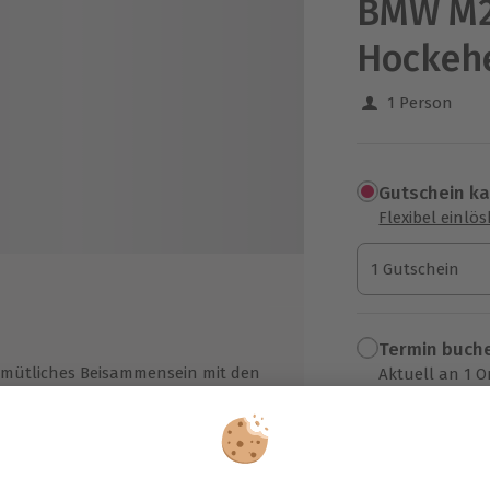
BMW M2
Hockeh
1 Person
Gutschein k
Flexibel einlö
1 Gutschein
1 Gutschein
1 Gutschein
Termin buch
mütliches Beisammensein mit den
Aktuell an 1 O
deren Teilnehmern und dem Team
Wähle im nächs
aftstoff inklusive
629,90 €
llkaskoversicherung mit 7.000,-
ro Selbstbeteiligung