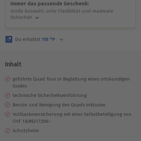
Immer das passende Geschenk:
Große Auswahl, volle Flexibilität und maximale
Sicherheit
Große Auswahl
Über 9.000 unvergessliche Erlebnisse.
Du erhältst
118
°P
Volle Flexibilität
Jeder Gutschein für alle Erlebnisse einlösbar.
Maximale Sicherheit
3 Jahre gültig & verlängerbar.
Inhalt
geführte Quad Tour in Begleitung eines ortskundigen
Guides
technische Sicherheitseinführung
Benzin und Reinigung des Quads inklusive
Vollkaskoversicherung mit einer Selbstbeteiligung von
CHF 1&#8217,500.-
Schutzhelm