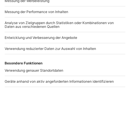
Quad fahren in
Quad mieten in
Interlaken
Interlaken (Tour
(Panoramatour)
Beatenberg)
Matten bei Interlaken
Matten bei Interlaken
1 Person
1 Person
217,90 €
217,90 €
5
(1)