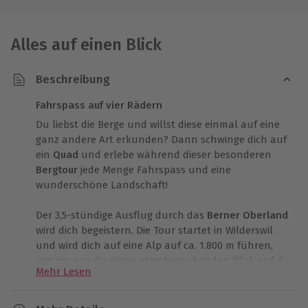
Alles auf einen Blick
Beschreibung
Fahrspass auf vier Rädern
Du liebst die Berge und willst diese einmal auf eine
ganz andere Art erkunden? Dann schwinge dich auf
ein
Quad
und erlebe während dieser besonderen
Bergtour
jede Menge Fahrspass und eine
wunderschöne Landschaft!
Der 3,5-stündige Ausflug durch das
Berner Oberland
wird dich begeistern. Die Tour startet in Wilderswil
und wird dich auf eine Alp auf ca. 1.800 m führen,
von wo aus du einen atemberaubenden Blick auf die
Mehr Lesen
gesamte Region haben wirst.
Damit beim
Quad fahren
keine Probleme auftreten,