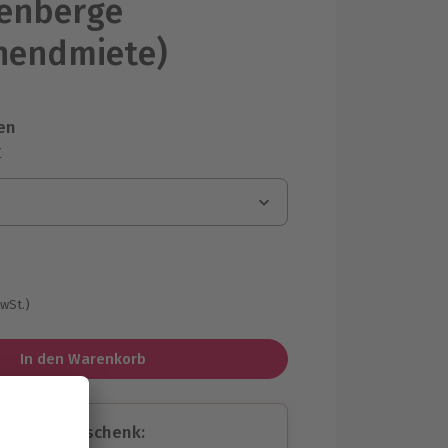
enberge
nendmiete)
en
r
MwSt.)
In den Warenkorb
assende Geschenk: