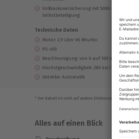
Vol
l
kaskoversicherung mit 5000 €
Selbstbeteiligung
Technische Daten
Motor: 2,9 Liter V6 Biturbo
PS: 450
Beschleunigung: von 0 auf 100 in 4 sek.
Höchstgeschwindigkeit: 280 km/h
Getriebe: Automatik
* Der Rabatt ist nicht auf andere Erlebnisse bei der Einlö
Alles auf einen Blick