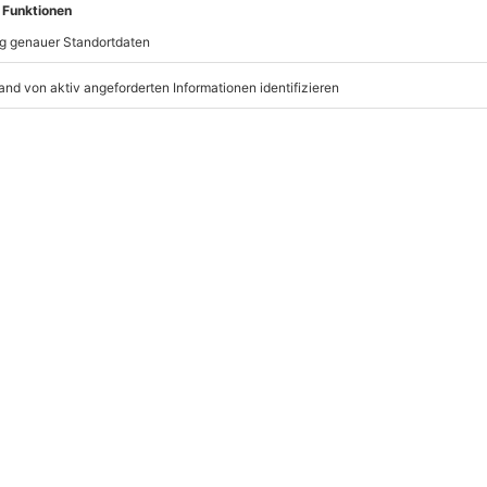
icht
rfügbar
mydays
GmbH
nach Absprache mit dem
Mühldorfstraße 8
81671
München
hre in Besitz)
überweisung) oder eigenes Fahrzeug
eiten, außer an bundesweiten
osten an (die Kosten sind vor Ort
r: 9-17 Uhr