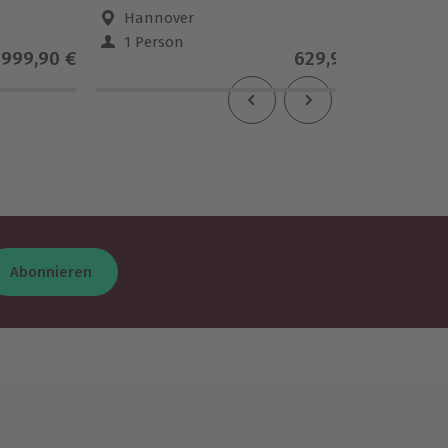
Hannover
Wun
1 Person
1 Pe
999,90 €
629,90 €
Abonnieren