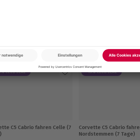
llgetankt
www.b2b.mydays.de/
en
5% CLUB DEAL
-15% CLUB DEAL
tte C5 Cabrio fahren Celle (7
Corvette C5 Cabrio fahr
)
Nordstemmen (7 Tage)