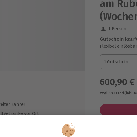
am Rüb
(Woche
1 Person
Gutschein kauf
Flexibel einlösba
1 Gutschein
1 Gutschein
1 Gutschein
600,90 €
zzgl. Versand
(inkl. 
eiter Fahrer
ltgetränke vor Ort
hrkilometer gegen Aufpreis
glich
Immer das p