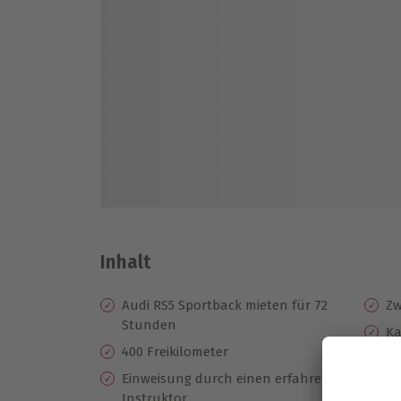
Inhalt
Audi RS5 Sportback mieten für 72
Zw
Stunden
Ka
400 Freikilometer
Me
Einweisung durch einen erfahrenen
mö
Instruktor