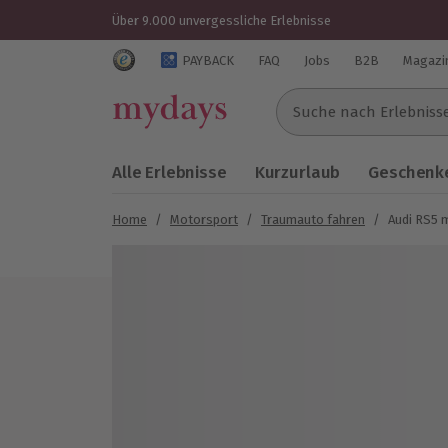
Über 9.000 unvergessliche Erlebnisse
Trustedshops Bewertungen für mydays.de
PAYBACK
FAQ
Jobs
B2B
Magazi
Suche nach Erlebnissen..
Alle Erlebnisse
Kurzurlaub
Geschenke
Home
/
Motorsport
/
Traumauto fahren
/
Audi RS5 
Bild 1 von 5