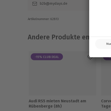
Über-/Abgabe des Fahrzeugs erfolgt vo
b2b@mydays.de
Artikelnummer
:
62813
Andere Produkte entdeck
-15% CLUB DEAL
-1
Audi RS5 mieten Neustadt am
Corve
Rübenberge (8h)
Tage