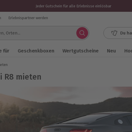
Jeder Gutschein für alle Erlebnisse einlösbar
n
Erlebnispartner werden
Du ha
.
 für
Geschenkboxen
Wertgutscheine
Neu
Ho
ieten
i R8 mieten