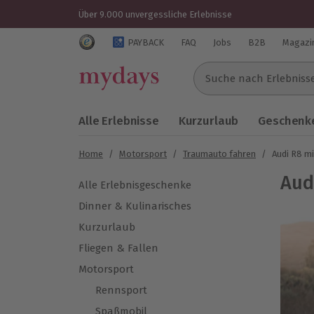
Über 9.000 unvergessliche Erlebnisse
Trustedshops Bewertungen für mydays.de
PAYBACK
FAQ
Jobs
B2B
Magazi
Suche nach Erlebnissen..
Alle Erlebnisse
Kurzurlaub
Geschenke
Home
/
Motorsport
/
Traumauto fahren
/
Audi R8 m
Aud
Alle Erlebnisgeschenke
Dinner & Kulinarisches
Kurzurlaub
Fliegen & Fallen
Motorsport
Rennsport
Spaßmobil