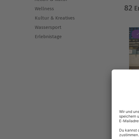
82
E
Wellness
Kultur & Kreatives
Wassersport
-
Erlebnistage
D