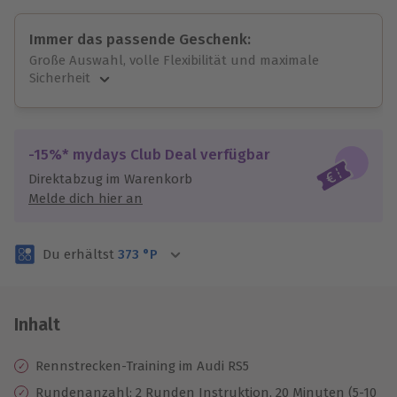
Immer das passende Geschenk:
Große Auswahl, volle Flexibilität und maximale
Sicherheit
Große Auswahl
Über 9.000 unvergessliche Erlebnisse.
Volle Flexibilität
-15%* mydays Club Deal verfügbar
Jeder Gutschein für alle Erlebnisse einlösbar.
Direktabzug im Warenkorb
Maximale Sicherheit
Melde dich hier an
3 Jahre gültig & verlängerbar.
Du erhältst
373
°P
Inhalt
Rennstrecken-Training im Audi RS5
Rundenanzahl: 2 Runden Instruktion, 20 Minuten (5-10