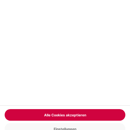
Vertrag widerrufen
FAQs
Kontakt
Zahlungsarten
Über uns
Magazin
Jobs & Karriere
Partnerprogramm
Trusted Shops
PAYBACK
Versand und Lieferung
Presse
AGB
Cookie Einstellungen
Datenschutz
Nutzungsbedingungen
Online-Marktplatz
Barrierefreiheit
Grounding Page
Compliance
Impressum
RECHNUNG