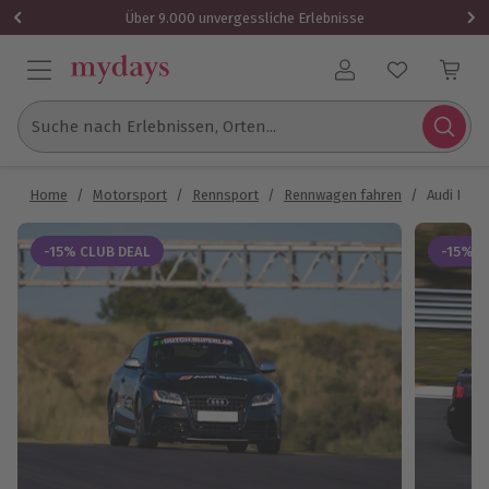
Über 9.000 unvergessliche Erlebnisse
Benutzerkonto
Suche nach Erlebnissen, Orten...
Home
/
Motorsport
/
Rennsport
/
Rennwagen fahren
/
Audi RS5 
-15% CLUB DEAL
-15% C