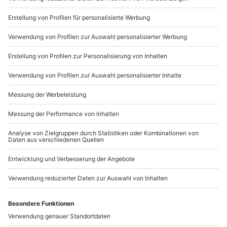
Mitzubringen: Führerschein,
Du möchtest als Firma bestellen?
Personalausweis/Reisepass
Sichere Dir attraktive Firmenkunden Vorteile.
Teilnehmer
089 / 21 12 90 20
Gutschein gültig für 1 Person
Mo-Fr: 9-17 Uhr
b2b@mydays.de
www.b2b.mydays.de/
Artikelnummer
:
61151
Andere Produkte entdecken