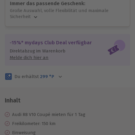
Immer das passende Geschenk:
Große Auswahl, volle Flexibilität und maximale
Sicherheit
Große Auswahl
Über 9.000 unvergessliche Erlebnisse.
Volle Flexibilität
-15%* mydays Club Deal verfügbar
Jeder Gutschein für alle Erlebnisse einlösbar.
Direktabzug im Warenkorb
Maximale Sicherheit
Melde dich hier an
3 Jahre gültig & verlängerbar.
Du erhältst
299
°P
Inhalt
Audi R8 V10 Coupé mieten für 1 Tag
Freikilometer: 150 km
Einweisung