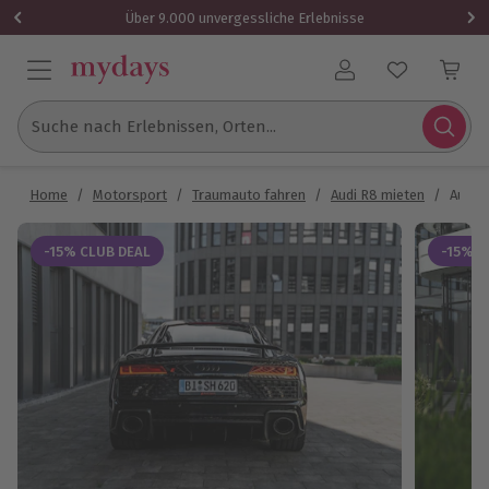
Über 9.000 unvergessliche Erlebnisse
Benutzerkonto
Suche nach Erlebnissen, Orten...
Home
/
Motorsport
/
Traumauto fahren
/
Audi R8 mieten
/
Audi R
-15% CLUB DEAL
-15% C