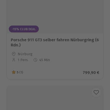
-15% CLUB DEAL
Porsche 911 GT3 selber fahren Nürburgring (6
Rdn.)
Standort
Nürburg
1 Pers.
45 Min
Anzahl der Teilnehmer
Aktueller Prei
799,90 €
5
(1)
5 von 5 Sternen basierend auf 1 Bewertungen