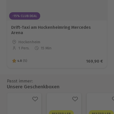
-15% CLUB DEAL
Drift-Taxi am Hockenheimring Mercedes
Arena
Standort
Hockenheim
1 Pers.
15 Min
Anzahl der Teilnehmer
Aktueller Prei
169,90 €
4.8
(5)
4.8 von 5 Sternen basierend auf 5 Bewertungen
Passt immer:
Unsere Geschenkboxen
BESTSELLER
BESTSELLER