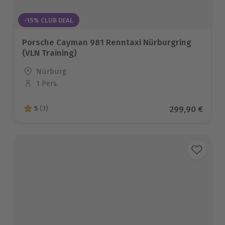
-15% CLUB DEAL
Porsche Cayman 981 Renntaxi Nürburgring
(VLN Training)
Standort
Nürburg
1 Pers.
Anzahl der Teilnehmer
Aktueller Prei
299,90 €
5
(3)
5 von 5 Sternen basierend auf 3 Bewertungen