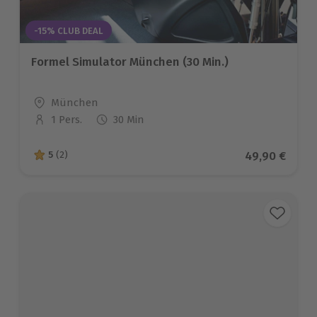
-15% CLUB DEAL
Formel Simulator München (30 Min.)
Standort
München
1 Pers.
30 Min
Anzahl der Teilnehmer
Aktueller Pre
49,90 €
5
(2)
5 von 5 Sternen basierend auf 2 Bewertungen