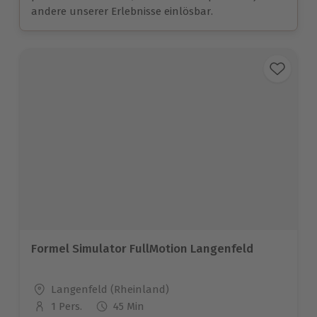
andere unserer Erlebnisse einlösbar.
Formel Simulator FullMotion Langenfeld
Standort
Langenfeld (Rheinland)
1 Pers.
45 Min
Anzahl der Teilnehmer