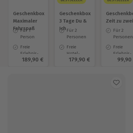
Geschenkbox
Geschenkbox
Geschenkb
Maximaler
3 Tage Du &
Zeit zu zwe
Fahrspaß
Ich
Für 1
Für 2
Für 2
Person
Personen
Personen
Freie
Freie
Freie
Erlebnis-
Hotel-
Erlebnis-
Aktueller Preis
189,90 €
Aktueller Preis
179,90 €
Aktuel
99,90
Auswahl
Auswahl
Auswahl
an ca.
an ca.
an ca. 45
187 Orten
130 Orten
Orten