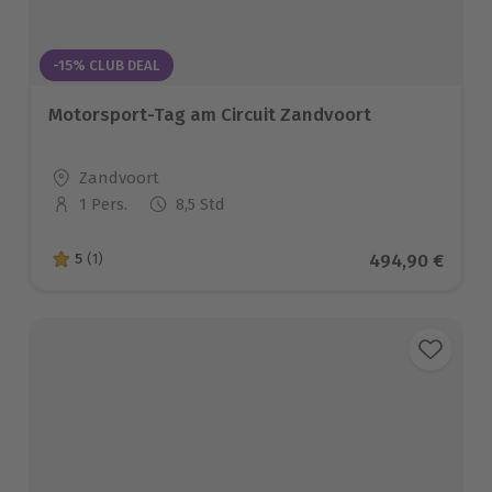
-15% CLUB DEAL
Motorsport-Tag am Circuit Zandvoort
Standort
Zandvoort
1 Pers.
8,5 Std
Anzahl der Teilnehmer
Aktueller Prei
494,90 €
5
(1)
5 von 5 Sternen basierend auf 1 Bewertungen