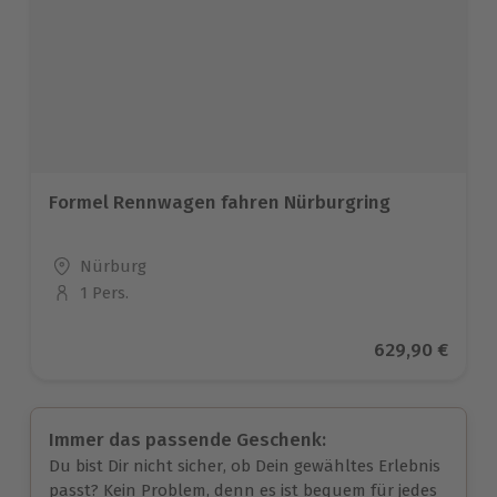
Formel Rennwagen fahren Nürburgring
Standort
Nürburg
1 Pers.
Anzahl der Teilnehmer
Aktueller Prei
629,90 €
Immer das passende Geschenk:
Du bist Dir nicht sicher, ob Dein gewähltes Erlebnis
passt? Kein Problem, denn es ist bequem für jedes