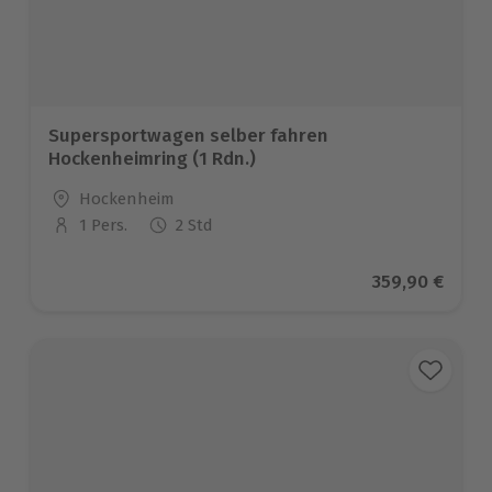
Supersportwagen selber fahren
Hockenheimring (1 Rdn.)
Standort
Hockenheim
1 Pers.
2 Std
Anzahl der Teilnehmer
Aktueller Pre
359,90 €