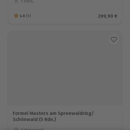
1 Pers.
Anzahl der Teilnehmer
Aktueller Prei
299,90 €
4.8
(5)
4.8 von 5 Sternen basierend auf 5 Bewertungen
Formel Masters am Spreewaldring/
Schönwald (5 Rdn.)
Standort
Schönwald