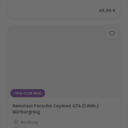
Aktueller Pre
49,90 €
-15% CLUB DEAL
Renntaxi Porsche Cayman GT4 (3 Rdn.)
Nürburgring
Standort
Nürburg