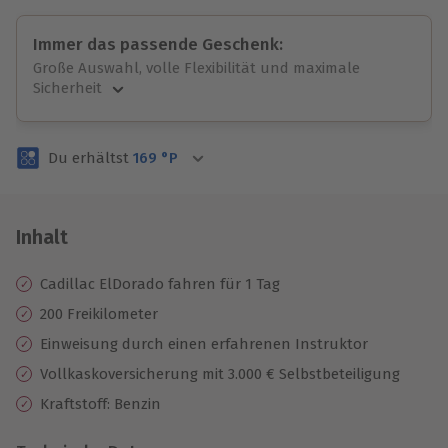
Immer das passende Geschenk:
Große Auswahl, volle Flexibilität und maximale
Sicherheit
Große Auswahl
Über 9.000 unvergessliche Erlebnisse.
Du erhältst
169
°P
Volle Flexibilität
Jeder Gutschein für alle Erlebnisse einlösbar.
Maximale Sicherheit
3 Jahre gültig & verlängerbar.
Inhalt
Cadillac ElDorado fahren
für 1 Tag
200 Freikilometer
Einweisung durch einen erfahrenen Instruktor
Vollkaskoversicherung mit 3.000 € Selbstbeteiligung
Kraftstoff: Benzin