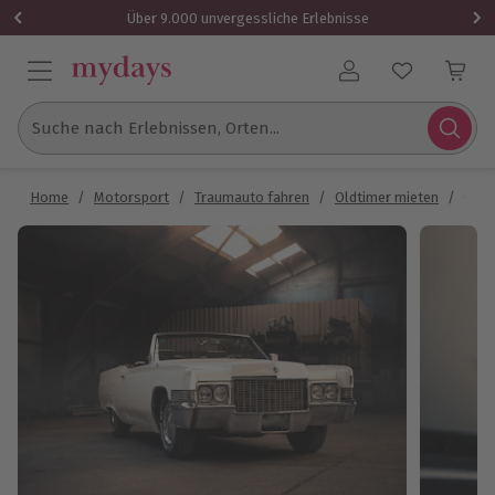
Über 9.000 unvergessliche Erlebnisse
Benutzerkonto
Suche nach Erlebnissen, Orten...
Home
/
Motorsport
/
Traumauto fahren
/
Oldtimer mieten
/
Cadi