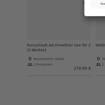
Kurzurlaub am Drewitzer See für 2
Well
(2 Nächte)
Nossentiner Hütte
W
2 Personen
2
379,90 €