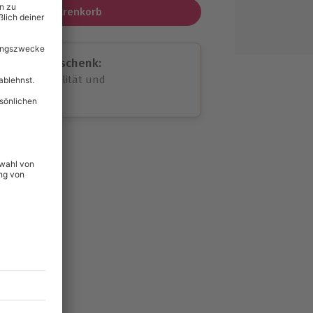
In den Warenkorb
assende Geschenk:
volle Flexibilität und
rheit
wahl
unvergessliche
154
°P
lität
hein für alle Erlebnisse
icherheit
tig & verlängerbar.