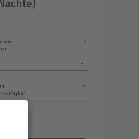
 Nächte)
aufen
sbar
en
rt verfügbar
ten Schritt einen Termin aus
MwSt.)