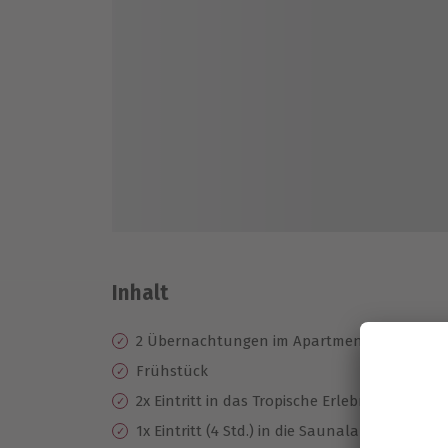
Inhalt
2 Übernachtungen im Apartment Van der Val
Frühstück
2x Eintritt in das Tropische Erlebnisbad
1x Eintritt (4 Std.) in die Saunalandschaft m