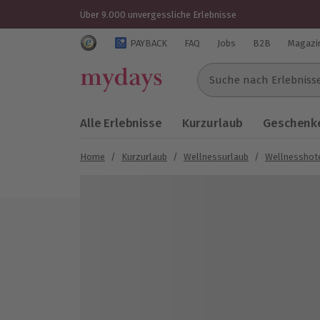
Über 9.000 unvergessliche Erlebnisse
Trustedshops Bewertungen für mydays.de
PAYBACK
FAQ
Jobs
B2B
Magazi
Suche nach Erlebnissen..
Alle Erlebnisse
Kurzurlaub
Geschenke
Home
/
Kurzurlaub
/
Wellnessurlaub
/
Wellnesshot
Bild 1 von 7