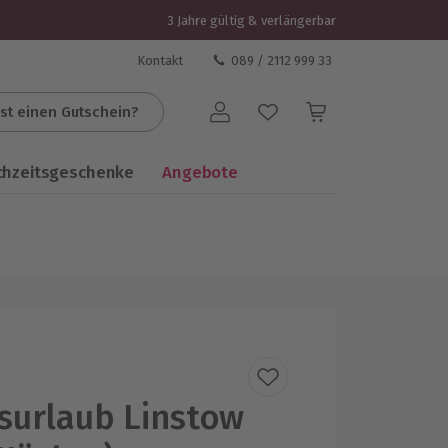
3 Jahre gültig & verlängerbar
Kontakt
089 / 2112 999 33
st einen Gutschein?
Benutzerkonto
chzeitsgeschenke
Angebote
surlaub Linstow