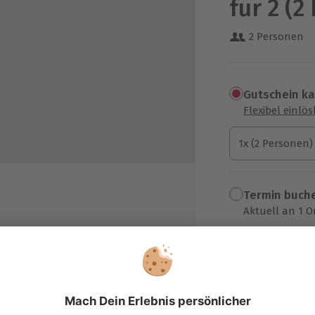
für 2 (2
2 Personen
Gutschein k
Flexibel einlö
1x (2 Personen)
1x (2 Personen)
1x (2 Personen)
Termin buch
Aktuell an 1 O
Wähle im nächs
k Resort Linstow
309,90 €
zzgl. Versand
(inkl. 
it Außengarten