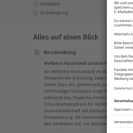
Parkplatz
Endreinigung
Alles auf einen Blick
Beschreibung
Wellness Kurzurlaub Linstow für 2 Nächte
Ein Wellness Kurzurlaub im Van der Valk R
Momente der Erholung. Zwei Nächte in ei
laden dazu ein, gemeinsam zu entspannen
reichhaltige Frühstück sorgt für einen gen
während das Tropische Erlebnisbad mit w
Urlaubsatmosphäre für Wohlbefinden sorgt
Saunalandschaft mit idyllischem Außengart
Entspannung. Die harmonische Kombinati
den perfekten Ort, um kostbare Erinnerun
Umgebung der mecklenburgischen Seenplat