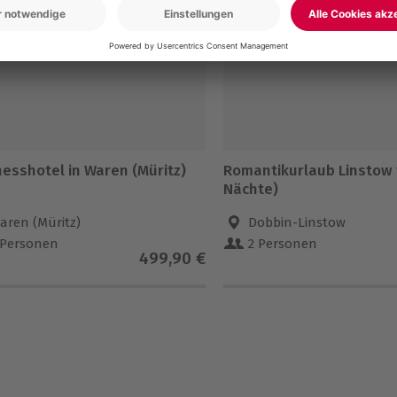
nesshotel in Waren (Müritz)
Romantikurlaub Linstow f
Nächte)
aren (Müritz)
Dobbin-Linstow
 Personen
2 Personen
499,90 €