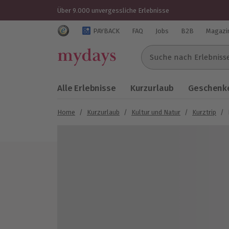
Über 9.000 unvergessliche Erlebnisse
Trustedshops Bewertungen für mydays.de
PAYBACK
FAQ
Jobs
B2B
Magazi
Suche nach Erlebnissen..
Alle Erlebnisse
Kurzurlaub
Geschenke
Home
/
Kurzurlaub
/
Kultur und Natur
/
Kurztrip
/
Bild 1 von 7