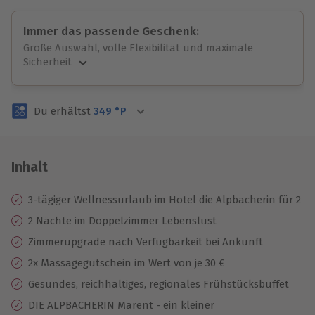
Immer das passende Geschenk:
Große Auswahl, volle Flexibilität und maximale
Sicherheit
Große Auswahl
Über 9.000 unvergessliche Erlebnisse.
Du erhältst
349
°P
Volle Flexibilität
Jeder Gutschein für alle Erlebnisse einlösbar.
Maximale Sicherheit
3 Jahre gültig & verlängerbar.
Inhalt
3-tägiger Wellnessurlaub im Hotel die Alpbacherin für 2
2 Nächte im Doppelzimmer Lebenslust
Zimmerupgrade nach Verfügbarkeit bei Ankunft
2x Massagegutschein im Wert von je 30 €
Gesundes, reichhaltiges, regionales Frühstücksbuffet
DIE ALPBACHERIN Marent - ein kleiner