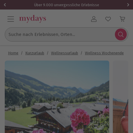
Über 9.000 unvergessliche Erlebnisse
Benutzerkonto
Suche nach Erlebnissen, Orten...
Home
/
Kurzurlaub
/
Wellnessurlaub
/
Wellness Wochenende
/
W