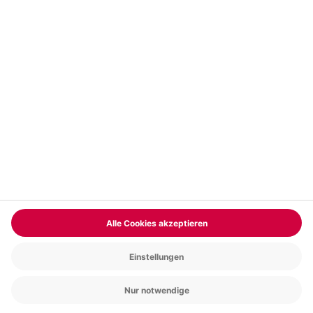
Vertrag widerrufen
FAQs
Kontakt
Zahlungsarten
Über uns
Magazin
Jobs & Karriere
Partnerprogramm
Trusted Shops
PAYBACK
Versand und Lieferung
Presse
AGB
Cookie Einstellungen
Datenschutz
Nutzungsbedingungen
Online-Marktplatz
Barrierefreiheit
Grounding Page
Compliance
Impressum
RECHNUNG