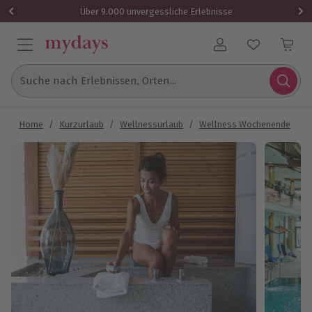
Über 9.000 unvergessliche Erlebnisse
Benutzerkonto
Suche nach Erlebnissen, Orten...
Home
/
Kurzurlaub
/
Wellnessurlaub
/
Wellness Wochenende
/
W