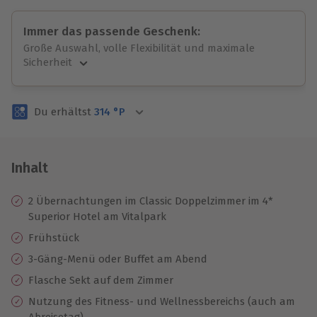
Immer das passende Geschenk:
Große Auswahl, volle Flexibilität und maximale
Sicherheit
Große Auswahl
Über 9.000 unvergessliche Erlebnisse.
Du erhältst
314
°P
Volle Flexibilität
Jeder Gutschein für alle Erlebnisse einlösbar.
Maximale Sicherheit
3 Jahre gültig & verlängerbar.
Inhalt
2 Übernachtungen im Classic Doppelzimmer im 4*
Superior Hotel am Vitalpark
Frühstück
3-Gäng-Menü oder Buffet am Abend
Flasche Sekt auf dem Zimmer
Nutzung des Fitness- und Wellnessbereichs (auch am
Abreisetag)