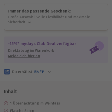
Immer das passende Geschenk:
Große Auswahl, volle Flexibilität und maximale
Sicherheit
Große Auswahl
Über 9.000 unvergessliche Erlebnisse.
Volle Flexibilität
-15%* mydays Club Deal verfügbar
Jeder Gutschein für alle Erlebnisse einlösbar.
Direktabzug im Warenkorb
Maximale Sicherheit
Melde dich hier an
3 Jahre gültig & verlängerbar.
Du erhältst
154
°P
Inhalt
1 Übernachtung im Weinfass
Flasche Secco