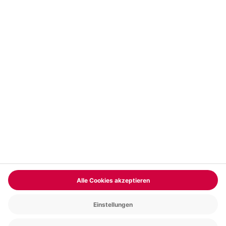
Vertrag widerrufen
FAQs
Kontakt
Zahlungsarten
Über uns
Magazin
Jobs & Karriere
Partnerprogramm
Trusted Shops
PAYBACK
Versand und Lieferung
Presse
AGB
Cookie Einstellungen
Datenschutz
Nutzungsbedingungen
Online-Marktplatz
Barrierefreiheit
Grounding Page
Compliance
Impressum
RECHNUNG