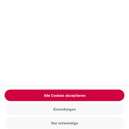
Vertrag widerrufen
FAQs
Kontakt
Zahlungsarten
Über uns
Magazin
Jobs & Karriere
Partnerprogramm
Trusted Shops
PAYBACK
Versand und Lieferung
Presse
AGB
Cookie Einstellungen
Datenschutz
Nutzungsbedingungen
Online-Marktplatz
Barrierefreiheit
Grounding Page
Compliance
Impressum
RECHNUNG