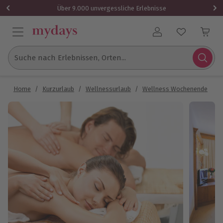
Über 9.000 unvergessliche Erlebnisse
Benutzerkonto
Suche nach Erlebnissen, Orten...
Home
/
Kurzurlaub
/
Wellnessurlaub
/
Wellness Wochenende
/
W