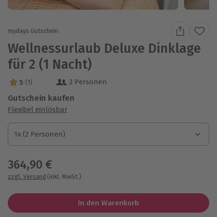
mydays Gutschein
Wellnessurlaub Deluxe Dinklage
für 2 (1 Nacht)
2 Personen
5
(1)
5 Sterne von 5 aus 1 Bewertungen
Gutschein kaufen
Flexibel einlösbar
1x (2 Personen)
1x (2 Personen)
1x (2 Personen)
364,90 €
zzgl. Versand
(inkl. MwSt.)
In den Warenkorb