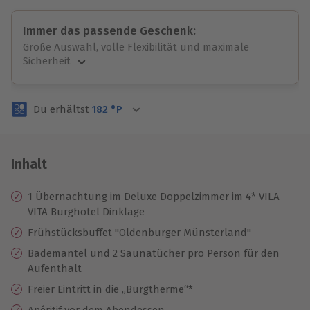
Immer das passende Geschenk:
Große Auswahl, volle Flexibilität und maximale
Sicherheit
Große Auswahl
Über 9.000 unvergessliche Erlebnisse.
Du erhältst
182
°P
Volle Flexibilität
Jeder Gutschein für alle Erlebnisse einlösbar.
Maximale Sicherheit
3 Jahre gültig & verlängerbar.
Inhalt
1 Übernachtung im Deluxe Doppelzimmer im 4* VILA
VITA Burghotel Dinklage
Frühstücksbuffet "Oldenburger Münsterland"
Bademantel und 2 Saunatücher pro Person für den
Aufenthalt
Freier Eintritt in die „Burgtherme“*
Apéritif vor dem Abendessen