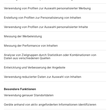
089 / 21 12 90 20
Mo-Fr: 9-17 Uhr
b2b@mydays.de
www.b2b.mydays.de/
Artikelnummer
:
15690
Andere Produkte entdecken