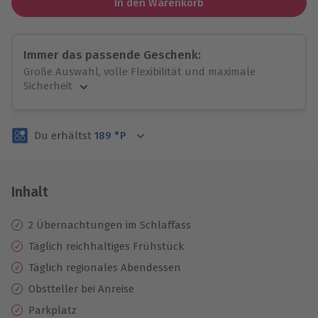
In den Warenkorb
Immer das passende Geschenk:
Große Auswahl, volle Flexibilität und maximale
Sicherheit
Große Auswahl
Über 9.000 unvergessliche Erlebnisse.
Du erhältst
189
°P
Volle Flexibilität
Jeder Gutschein für alle Erlebnisse einlösbar.
Maximale Sicherheit
3 Jahre gültig & verlängerbar.
Inhalt
2 Übernachtungen im Schlaffass
Täglich reichhaltiges Frühstück
Täglich regionales Abendessen
Obstteller bei Anreise
Parkplatz