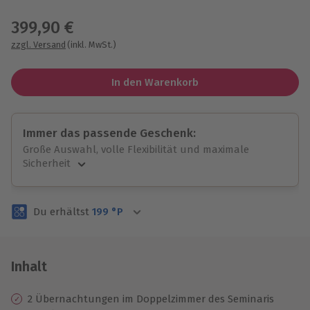
Wähle im nächsten Schritt einen Termin aus
399,90 €
zzgl. Versand
(inkl. MwSt.)
In den Warenkorb
Immer das passende Geschenk:
Große Auswahl, volle Flexibilität und maximale
Sicherheit
Große Auswahl
Über 9.000 unvergessliche Erlebnisse.
Du erhältst
199
°P
Volle Flexibilität
Jeder Gutschein für alle Erlebnisse einlösbar.
Maximale Sicherheit
3 Jahre gültig & verlängerbar.
Inhalt
2 Übernachtungen im Doppelzimmer des Seminaris