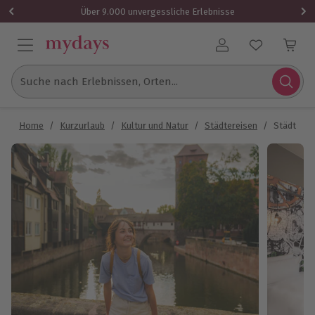
Über 9.000 unvergessliche Erlebnisse
Benutzerkonto
Suche nach Erlebnissen, Orten...
Home
/
Kurzurlaub
/
Kultur und Natur
/
Städtereisen
/
Städtetrip