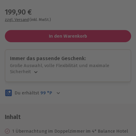
Wähle im nächsten Schritt einen Termin aus
199,90 €
zzgl. Versand
(inkl. MwSt.)
In den Warenkorb
Immer das passende Geschenk:
Große Auswahl, volle Flexibilität und maximale
Sicherheit
Große Auswahl
Über 9.000 unvergessliche Erlebnisse.
Du erhältst
99
°P
Volle Flexibilität
Jeder Gutschein für alle Erlebnisse einlösbar.
Maximale Sicherheit
3 Jahre gültig & verlängerbar.
Inhalt
1 Übernachtung im Doppelzimmer im 4* Balance Hotel