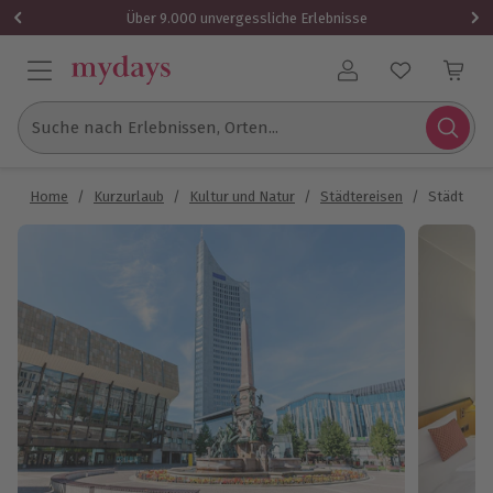
Über 9.000 unvergessliche Erlebnisse
Benutzerkonto
Suche nach Erlebnissen, Orten...
Home
/
Kurzurlaub
/
Kultur und Natur
/
Städtereisen
/
Städtetrip