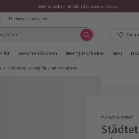
Jeder Gutschein für alle Erlebnisse einlösbar
n
Erlebnispartner werden
Du ha
.
 für
Geschenkboxen
Wertgutscheine
Neu
Ho
n
/
Städtetrip Leipzig für 2 mit Panometer
mydays Gutschein
Städtetr