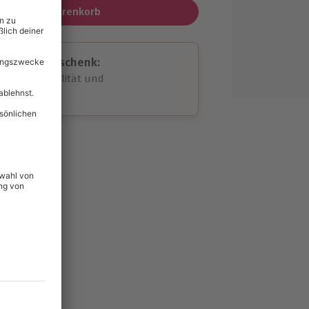
In den Warenkorb
assende Geschenk:
volle Flexibilität und
rheit
wahl
unvergessliche
89
°P
lität
hein für alle Erlebnisse
icherheit
tig & verlängerbar.