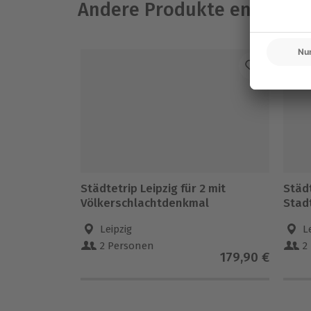
Andere Produkte entdeck
Städtetrip Leipzig für 2 mit
Städt
Völkerschlachtdenkmal
Stad
Leipzig
L
2 Personen
2
179,90 €