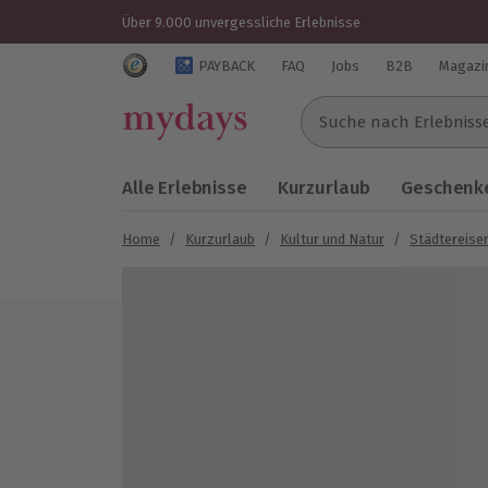
Über 9.000 unvergessliche Erlebnisse
Trustedshops Bewertungen für mydays.de
PAYBACK
FAQ
Jobs
B2B
Magazi
Suche nach Erlebnissen..
Alle Erlebnisse
Kurzurlaub
Geschenke
Home
/
Kurzurlaub
/
Kultur und Natur
/
Städtereise
Bild 1 von 11