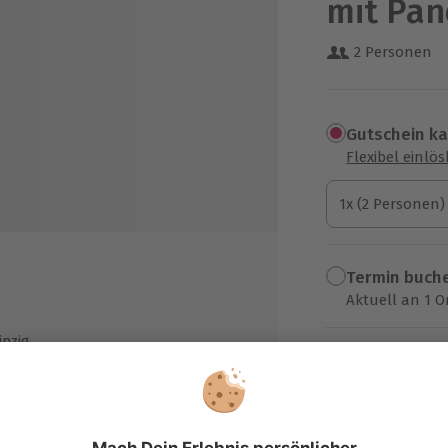
mit Pa
2 Personen
Gutschein k
Flexibel einlö
1x (2 Personen)
1x (2 Personen)
1x (2 Personen)
Termin buch
Aktuell an 1 O
Wähle im nächs
ipzig
179,90 €
te Check-Out (nach Verfügbarkeit
s 15 Uhr)
zzgl. Versand
(inkl. 
i Anreise am Sonntag: Flasche
twein auf dem Zimmer