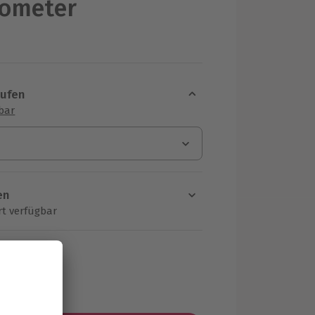
nometer
aufen
sbar
en
rt verfügbar
ten Schritt einen Termin aus
MwSt.)