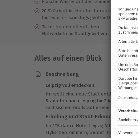
Flasche Wasser auf dem Zimmer
Up
20 % Rabatt im Hotelrestaurant
ge
(mittwochs- samstags geöffnet)
Mä
Ticket für den öffentlichen
na
Nahverkehr im Stadtgebiet von
Alles auf einen Blick
Beschreibung
Leipzig voll entdecken
Ihr wollt eine neue Stadt entdecken und s
Städtetrip nach Leipzig für 2
könnt Ihr die
sächsischen Großstadt erleben!
Erholung und Stadt-Erkundung
Im 4*Balance Hotel Leipzig Alte Messe, mi
stylischen Zimmern, werdet Ihr Euch sofor