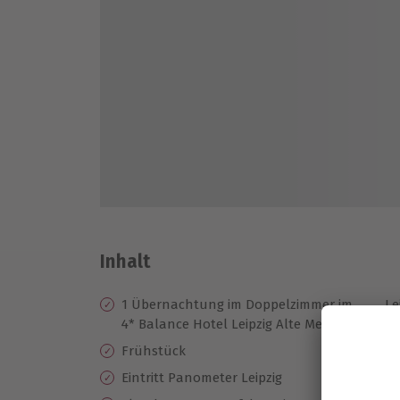
Inhalt
1 Übernachtung im Doppelzimmer im
Le
4* Balance Hotel Leipzig Alte Messe
La
Frühstück
bi
Eintritt Panometer Leipzig
Be
Ro