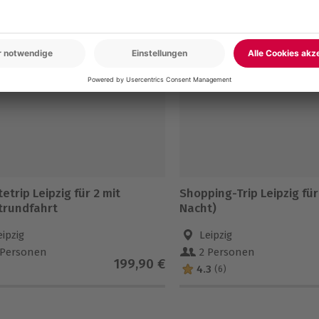
en
etrip Leipzig für 2 mit
Shopping-Trip Leipzig für
trundfahrt
Nacht)
eipzig
Leipzig
 Personen
2 Personen
199,90 €
4.3
(6)