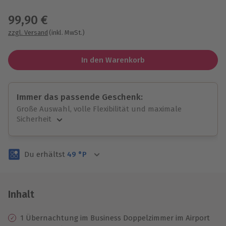
Wähle im nächsten Schritt einen Termin aus
99,90 €
zzgl. Versand
(inkl. MwSt.)
In den Warenkorb
Immer das passende Geschenk:
Große Auswahl, volle Flexibilität und maximale
Sicherheit
Große Auswahl
Über 9.000 unvergessliche Erlebnisse.
Du erhältst
49
°P
Volle Flexibilität
Jeder Gutschein für alle Erlebnisse einlösbar.
Maximale Sicherheit
3 Jahre gültig & verlängerbar.
Inhalt
1 Übernachtung im Business Doppelzimmer im Airport