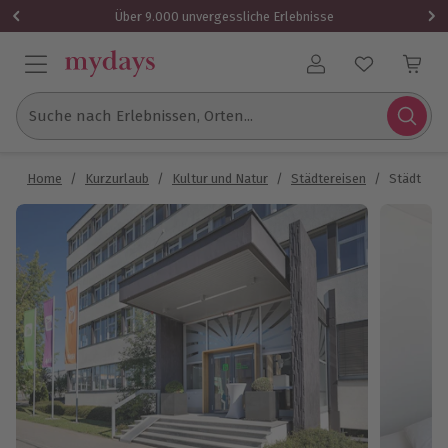
Über 9.000 unvergessliche Erlebnisse
Benutzerkonto
Suche nach Erlebnissen, Orten...
Home
/
Kurzurlaub
/
Kultur und Natur
/
Städtereisen
/
Städtetrip