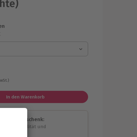
chte)
en
r
MwSt.)
In den Warenkorb
assende Geschenk:
volle Flexibilität und
rheit