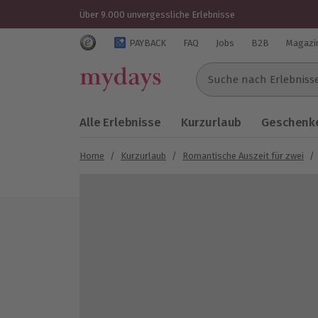
Über 9.000 unvergessliche Erlebnisse
Trustedshops Bewertungen für mydays.de
PAYBACK
FAQ
Jobs
B2B
Magazi
Suche nach Erlebnissen..
Alle Erlebnisse
Kurzurlaub
Geschenke
Home
/
Kurzurlaub
/
Romantische Auszeit für zwei
/
Bild 1 von 7