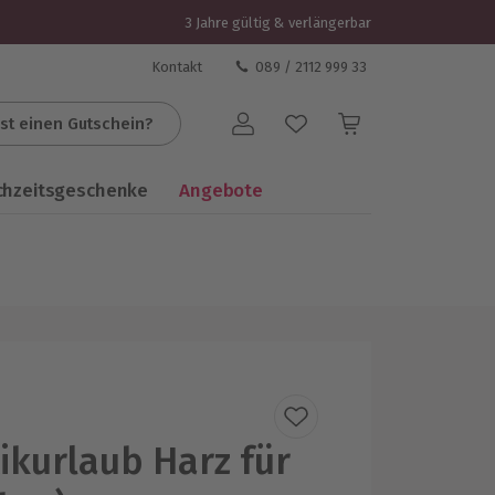
3 Jahre gültig & verlängerbar
Kontakt
089 / 2112 999 33
st einen Gutschein?
Benutzerkonto
chzeitsgeschenke
Angebote
kurlaub Harz für