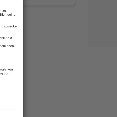
wahl
unvergessliche
359
°P
lität
hein für alle Erlebnisse
icherheit
tig & verlängerbar.