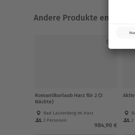
Andere Produkte entdeck
Romantikurlaub Harz für 2 (3
Aktiv
Nächte)
Bad Lauterberg im Harz
B
2 Personen
2
984,90 €