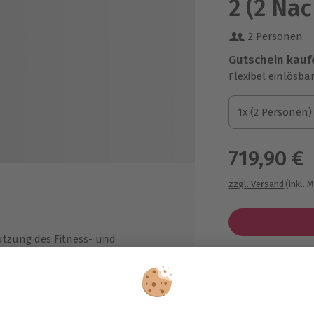
2 (2 Nä
2 Personen
Gutschein kauf
Flexibel einlösba
1x (2 Personen)
1x (2 Personen)
1x (2 Personen)
719,90 €
zzgl. Versand
(inkl. 
tzung des Fitness- und
llnessbereichs (Aqua-Fitness zum
chwerden, Frühschwimmer-Kaffee
Immer das p
d -tee im Schwimmbad ab 6.30
Große Auswahl, 
r)
maximale Siche