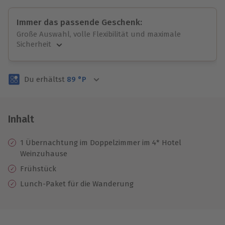
Immer das passende Geschenk:
Große Auswahl, volle Flexibilität und maximale
Sicherheit
Große Auswahl
Über 9.000 unvergessliche Erlebnisse.
Du erhältst
89
°P
Volle Flexibilität
Jeder Gutschein für alle Erlebnisse einlösbar.
Maximale Sicherheit
3 Jahre gültig & verlängerbar.
Inhalt
1 Übernachtung im Doppelzimmer im 4* Hotel
Weinzuhause
Frühstück
Lunch-Paket für die Wanderung