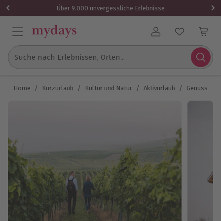
Über 9.000 unvergessliche Erlebnisse
Benutzerkonto
Suche nach Erlebnissen, Orten...
Home
/
Kurzurlaub
/
Kultur und Natur
/
Aktivurlaub
/
Genusswand