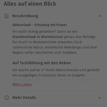
Alles auf einen Blick
Beschreibung
Aktivurlaub - Erholung mit Power
Ihr wollt richtig genießen? Dann ist ein
Wanderurlaub in Rheinhessen
genau das Richtige
für Euch! In Mommenheim erwarten Euch
unberührte Natur, malerische Weinberge und eine
Region voller Geschichte und Tradition.
Auf Tuchfühlung mit den Reben
Ihr wacht auf im 4* Hotel Weinzuhause und genießt
ein ausgiebiges Frühstück, bevor es losgeht.
Ausgestattet mit einem Lunch-Paket startet Ihr Eure
Mehr Lesen
Wanderung durch die
Weinberge Zornheims
. Der
Duft von frisch gepflügter Erde und reife Trauben
hängen in der Luft, während Ihr durch die
Mehr Details
Landschaft streift. Das Grün der Weinreben und das
Dauer
Blau des Himmels sind eine Wohltat für die Augen.