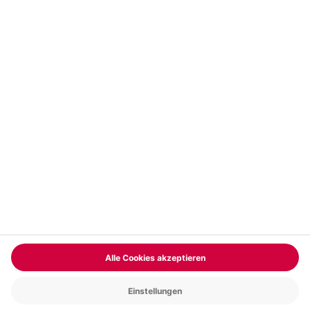
Vertrag widerrufen
FAQs
Kontakt
Zahlungsarten
Über uns
Magazin
Jobs & Karriere
Partnerprogramm
Trusted Shops
PAYBACK
Versand und Lieferung
Presse
AGB
Cookie Einstellungen
Datenschutz
Nutzungsbedingungen
Online-Marktplatz
Barrierefreiheit
Grounding Page
Compliance
Impressum
RECHNUNG