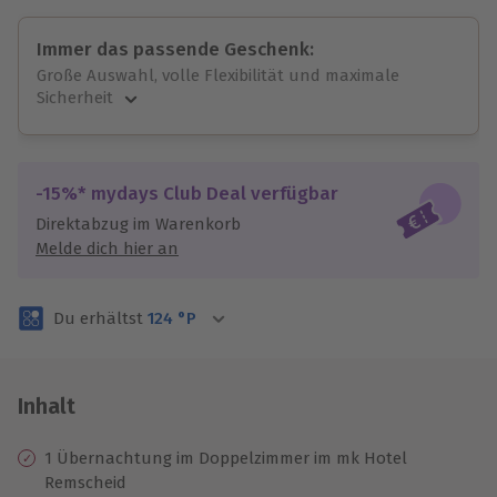
Immer das passende Geschenk:
Große Auswahl, volle Flexibilität und maximale
Sicherheit
Große Auswahl
Über 9.000 unvergessliche Erlebnisse.
Volle Flexibilität
-15%* mydays Club Deal verfügbar
Jeder Gutschein für alle Erlebnisse einlösbar.
Direktabzug im Warenkorb
Maximale Sicherheit
Melde dich hier an
3 Jahre gültig & verlängerbar.
Du erhältst
124
°P
Inhalt
1 Übernachtung im Doppelzimmer im mk Hotel
Remscheid