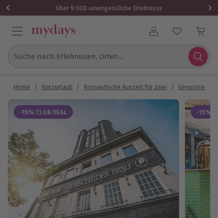
Über 9.000 unvergessliche Erlebnisse
Benutzerkonto
Suche nach Erlebnissen, Orten...
Home
/
Kurzurlaub
/
Romantische Auszeit für zwei
/
Genussreisen
-15% CLUB DEAL
-15% C