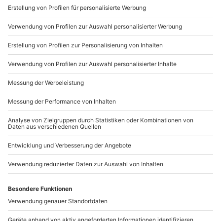
Sichere Dir attraktive Firmenkunden Vorteile.
089 / 21 12 90 20
Mo-Fr: 9-17 Uhr
b2b@mydays.de
www.b2b.mydays.de/
Artikelnummer
:
44152
Andere Produkte entdecken