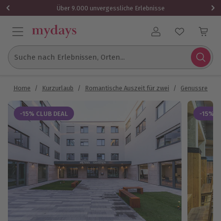
Über 9.000 unvergessliche Erlebnisse
Benutzerkonto
Suche nach Erlebnissen, Orten...
Home
/
Kurzurlaub
/
Romantische Auszeit für zwei
/
Genussreisen
-15% CLUB DEAL
-15% C