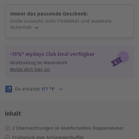
Immer das passende Geschenk:
Große Auswahl, volle Flexibilität und maximale
Sicherheit
Große Auswahl
Über 9.000 unvergessliche Erlebnisse.
Volle Flexibilität
-15%* mydays Club Deal verfügbar
Jeder Gutschein für alle Erlebnisse einlösbar.
Direktabzug im Warenkorb
Maximale Sicherheit
Melde dich hier an
3 Jahre gültig & verlängerbar.
Du erhältst
177
°P
Inhalt
2 Übernachtungen im komfortablen Doppelzimmer
Frühstück vom Schlemmerbuffet