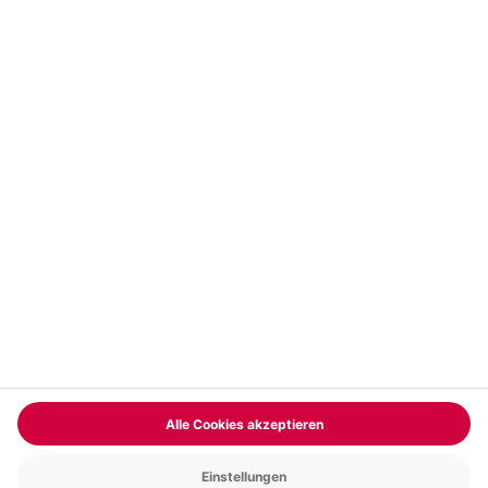
Vertrag widerrufen
FAQs
Kontakt
Zahlungsarten
Über uns
Magazin
Jobs & Karriere
Partnerprogramm
Trusted Shops
PAYBACK
Versand und Lieferung
Presse
AGB
Cookie Einstellungen
Datenschutz
Nutzungsbedingungen
Online-Marktplatz
Barrierefreiheit
Grounding Page
Compliance
Impressum
RECHNUNG