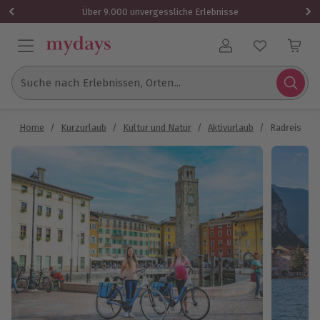
Über 9.000 unvergessliche Erlebnisse
Benutzerkonto
Suche nach Erlebnissen, Orten...
Home
/
Kurzurlaub
/
Kultur und Natur
/
Aktivurlaub
/
Radreise au