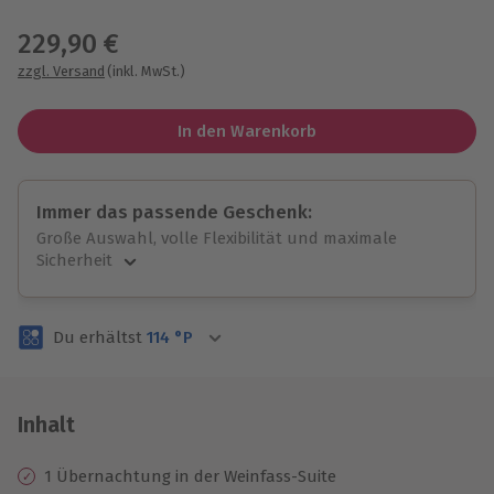
Wähle im nächsten Schritt einen Termin aus
229,90 €
zzgl. Versand
(inkl. MwSt.)
In den Warenkorb
Immer das passende Geschenk:
Große Auswahl, volle Flexibilität und maximale
Sicherheit
Große Auswahl
Über 9.000 unvergessliche Erlebnisse.
Du erhältst
114
°P
Volle Flexibilität
Jeder Gutschein für alle Erlebnisse einlösbar.
Maximale Sicherheit
3 Jahre gültig & verlängerbar.
Inhalt
1 Übernachtung in der Weinfass-Suite