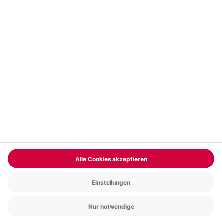
Vertrag widerrufen
FAQs
Kontakt
Zahlungsarten
Über uns
Magazin
Jobs & Karriere
Partnerprogramm
Trusted Shops
PAYBACK
Versand und Lieferung
Presse
AGB
Cookie Einstellungen
Datenschutz
Nutzungsbedingungen
Online-Marktplatz
Barrierefreiheit
Grounding Page
Compliance
Impressum
RECHNUNG