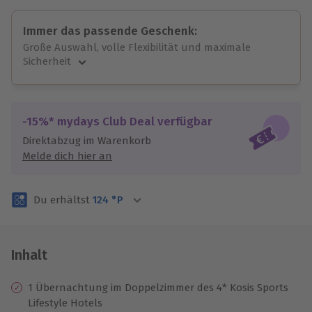
Immer das passende Geschenk:
Große Auswahl, volle Flexibilität und maximale
Sicherheit
Große Auswahl
Über 9.000 unvergessliche Erlebnisse.
Volle Flexibilität
-15%* mydays Club Deal verfügbar
Jeder Gutschein für alle Erlebnisse einlösbar.
Direktabzug im Warenkorb
Maximale Sicherheit
Melde dich hier an
3 Jahre gültig & verlängerbar.
Du erhältst
124
°P
Inhalt
1 Übernachtung im Doppelzimmer des 4* Kosis Sports
Lifestyle Hotels