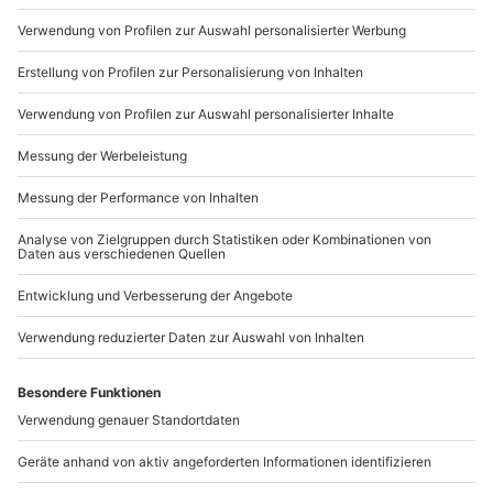
089 / 21 12 90 20
Mo-Fr: 9-17 Uhr
b2b@mydays.de
www.b2b.mydays.de/
Artikelnummer
:
42384
Andere Produkte entdecken