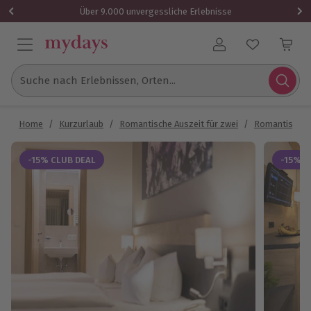
Über 9.000 unvergessliche Erlebnisse
Benutzerkonto
Suche nach Erlebnissen, Orten...
Home
/
Kurzurlaub
/
Romantische Auszeit für zwei
/
Romantische
-15% CLUB DEAL
-15% C