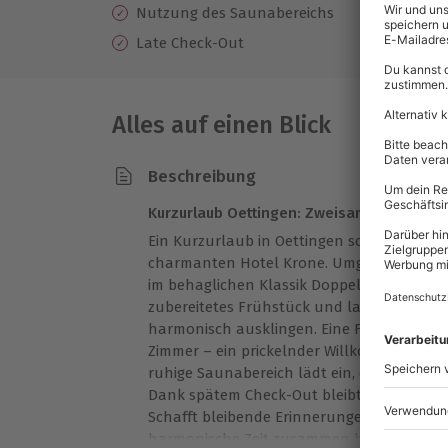
Nutzung des Saunabereichs
Late Check-Out
Alles auf einen Blick
Beschreibung
Kurzurlaub Oettingen: Zweisamkeit mit pr
Ein Kurzurlaub in Oettingen schenkt Euch
charmanten Hotel Krone. Umgeben von sti
im behaglichen Klassik Doppelzimmer, freut
zubereitetes Frühstück und lasst den Aben
harmonisch ausklingen. Eine Flasche Prose
Zimmer – ein prickelnder Willkommensgru
ruhige Saunabereich lädt ein, einfach ab
Dank spätem Check-Out bleibt Raum für N
Schafft bleibende Erinnerungen mit Eurem
harmonische Zeit zusammen bleibt lange i