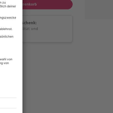
In den Warenkorb
assende Geschenk:
volle Flexibilität und
rheit
wahl
unvergessliche
124
°P
lität
hein für alle Erlebnisse
icherheit
tig & verlängerbar.