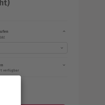
ht)
aufen
sbar
en
rt verfügbar
ten Schritt einen Termin aus
MwSt.)