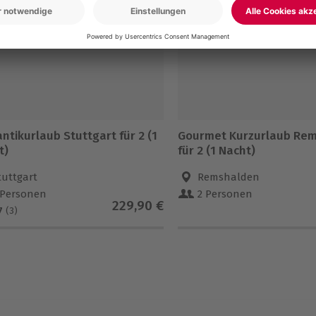
5% CLUB DEAL
tikurlaub Stuttgart für 2 (1
Gourmet Kurzurlaub Re
t)
für 2 (1 Nacht)
tuttgart
Remshalden
 Personen
2 Personen
229,90 €
7
(3)