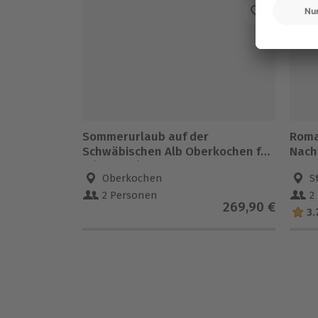
-1
Sommerurlaub auf der
Roman
Schwäbischen Alb Oberkochen für
Nach
2 (1 Nacht)
Oberkochen
S
2 Personen
2
269,90 €
3.