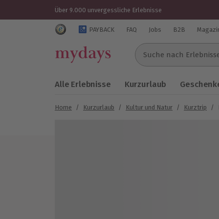
Über 9.000 unvergessliche Erlebnisse
Trustedshops Bewertungen für mydays.de
PAYBACK
FAQ
Jobs
B2B
Magazi
Suche nach Erlebnissen..
Alle Erlebnisse
Kurzurlaub
Geschenke
Home
/
Kurzurlaub
/
Kultur und Natur
/
Kurztrip
/
Bild 1 von 4