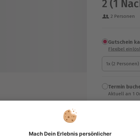
2 (1 Nac
2 Personen
Gutschein k
Flexibel einlö
1x (2 Personen)
1x (2 Personen)
1x (2 Personen)
Termin buch
Aktuell an 1 O
Wähle im nächs
 Hotel Krone Oettingen
249,90 €
zzgl. Versand
(inkl. 
e (0,75l)