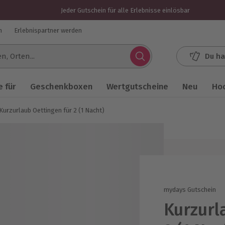
Jeder Gutschein für alle Erlebnisse einlösbar
n
Erlebnispartner werden
Du ha
.
 für
Geschenkboxen
Wertgutscheine
Neu
Ho
Kurzurlaub Oettingen für 2 (1 Nacht)
mydays Gutschein
Kurzurl