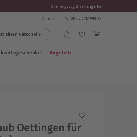
3 Jahre gültig & verlängerbar
Kontakt
089 / 2112 999 33
st einen Gutschein?
Benutzerkonto
chzeitsgeschenke
Angebote
aub Oettingen für