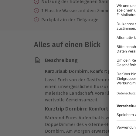
Nutzung der hoteleigenen Sauna
1 Flasche Wasser auf dem Zimmer
Parkplatz in der Tiefgarage
Alles auf einen Blick
Beschreibung
Kurzurlaub Dornbirn: Komfort pur erleben
Lasst Euch von der Gastfreundschaft in D
einen unvergesslichen Kurzurlaub mit Eur
malerische Landschaft Vorarlbergs bietet E
wertvolle Gemeinsamzeit.
Kurztrip Dornbirn: Komfort und Genus
Während Eures Aufenthalts verbringt Ihr 
Doppelzimmer des 4-Sterne-Hotels Vienn
Dornbirn. Am Morgen erwartet Euch ein rei