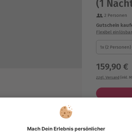
(1 Nach
2 Personen
Gutschein kauf
Flexibel einlösba
1x (2 Personen)
1x (2 Personen)
1x (2 Personen)
159,90 €
zzgl. Versand
(inkl. 
tel Vienna House by Wyndham
Immer das p
Große Auswahl, 
unabereich
maximale Siche