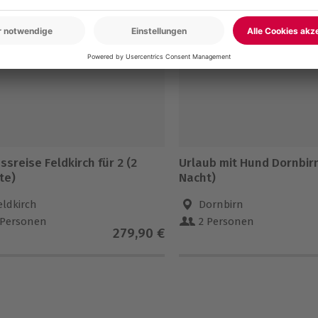
sreise Feldkirch für 2 (2
Urlaub mit Hund Dornbirn 
te)
Nacht)
eldkirch
Dornbirn
 Personen
2 Personen
279,90 €