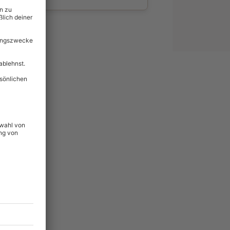
wahl
unvergessliche
79
°P
lität
hein für alle Erlebnisse
icherheit
tig & verlängerbar.