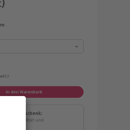
t)
en
r
MwSt.)
In den Warenkorb
assende Geschenk:
volle Flexibilität und
rheit