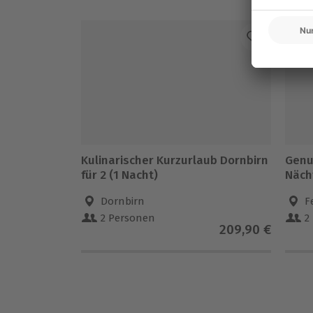
Kulinarischer Kurzurlaub Dornbirn
Genus
für 2 (1 Nacht)
Näch
Dornbirn
F
2 Personen
2
209,90 €