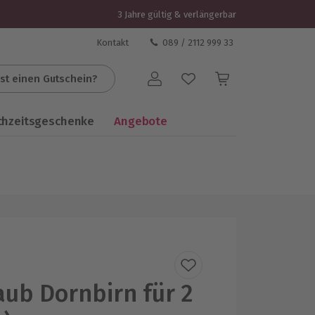
3 Jahre gültig & verlängerbar
Kontakt
089 / 2112 999 33
st einen Gutschein?
Benutzerkonto
chzeitsgeschenke
Angebote
aub Dornbirn für 2