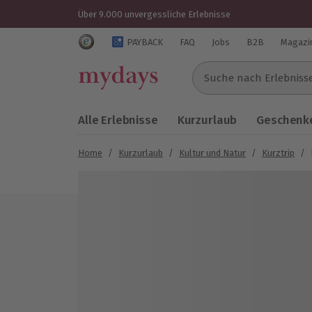
Über 9.000 unvergessliche Erlebnisse
Trustedshops Bewertungen für mydays.de
PAYBACK
FAQ
Jobs
B2B
Magazi
Suche nach Erlebnissen..
Alle Erlebnisse
Kurzurlaub
Geschenke
Home
/
Kurzurlaub
/
Kultur und Natur
/
Kurztrip
/
Bild 1 von 6