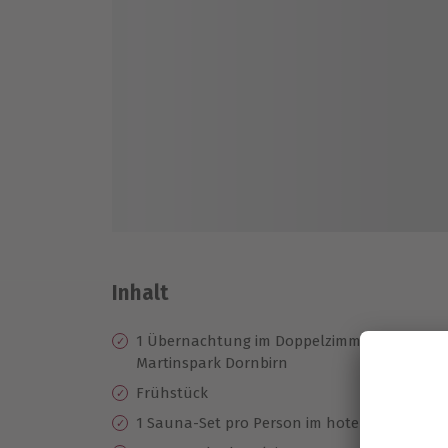
Inhalt
1 Übernachtung im Doppelzimmer im 4* Ho
Martinspark Dornbirn
Frühstück
1 Sauna-Set pro Person im hoteleigenen Sa