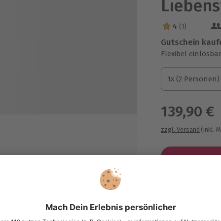
Liebens
4
(1)
4 Sterne von 5 a
Gutschein kauf
Flexibel einlösba
1x (2 Personen)
1x (2 Personen)
1x (2 Personen)
139,90 €
zzgl. Versand
(inkl. 
erhof in Bad Liebenstein für 2
Immer das p
Große Auswahl, 
maximale Siche