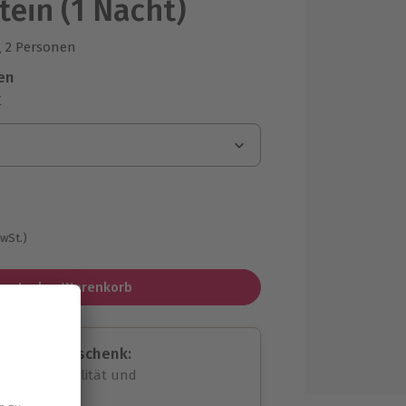
tein (1 Nacht)
2 Personen
us 1 Bewertungen
en
r
MwSt.)
In den Warenkorb
assende Geschenk:
volle Flexibilität und
rheit