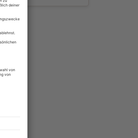
wahl
unvergessliche
69
°P
lität
hein für alle Erlebnisse
icherheit
tig & verlängerbar.