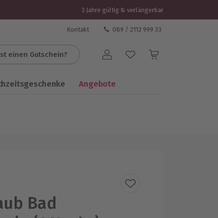
3 Jahre gültig & verlängerbar
Kontakt
089 / 2112 999 33
st einen Gutschein?
Benutzerkonto
chzeitsgeschenke
Angebote
aub Bad