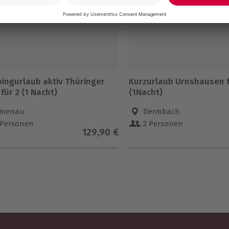
ingurlaub aktiv Thüringer
Kurzurlaub Urnshausen f
für 2 (1 Nacht)
(1Nacht)
lmenau
Dermbach
 Personen
2 Personen
129,90 €