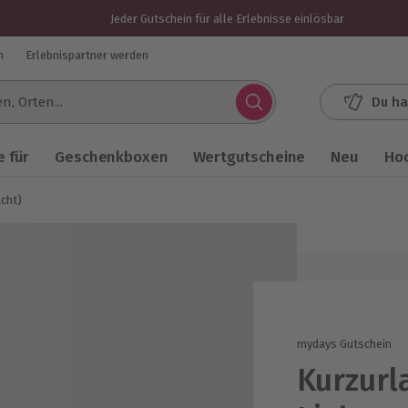
Jeder Gutschein für alle Erlebnisse einlösbar
n
Erlebnispartner werden
Du ha
.
 für
Geschenkboxen
Wertgutscheine
Neu
Ho
acht)
mydays Gutschein
Kurzurl