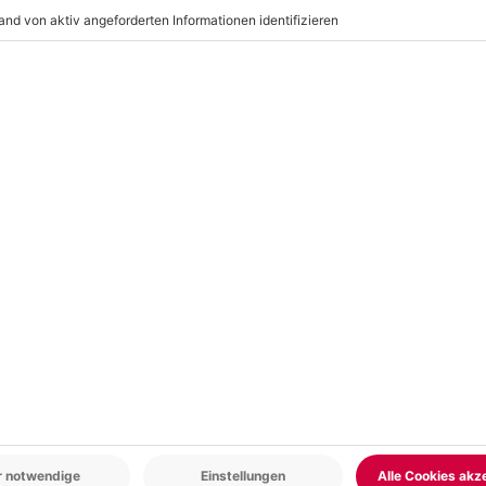
r: 9-17 Uhr
www.b2b.mydays.de/
en
-15% CLUB DEAL