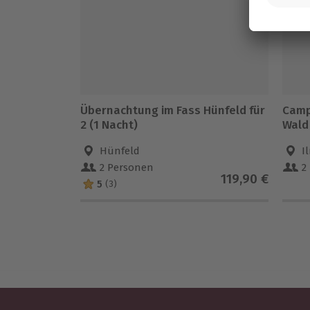
Übernachtung im Fass Hünfeld für
Camp
2 (1 Nacht)
Wald 
Hünfeld
I
2 Personen
2
119,90 €
5
(3)