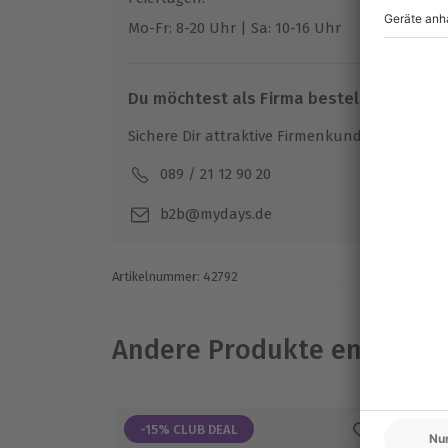
Mo-Fr: 8-20 Uhr | Sa: 10-16 Uhr
Du möchtest als Firma bestellen?
Sichere Dir attraktive Firmenkunden Vorteile.
089 / 21 12 90 20
Mo-F
b2b@mydays.de
Artikelnummer
:
42792
Andere Produkte entdeck
-15% CLUB DEAL