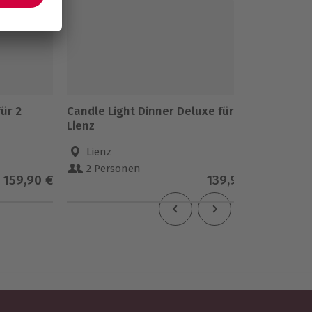
ür 2
Candle Light Dinner Deluxe für 2
Aktivur
Lienz
(1 Nach
Lienz
Bad 
2 Personen
2 Pe
159,90 €
139,90 €