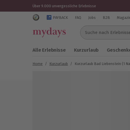
Über 9.000 unvergessliche Erlebnisse
Trustedshops Bewertungen für mydays.de
PAYBACK
FAQ
Jobs
B2B
Magazi
Suche nach Erlebnissen..
Alle Erlebnisse
Kurzurlaub
Geschenke
Home
/
Kurzurlaub
/
Kurzurlaub Bad Liebenstein (1 N
Bild 1 von 8