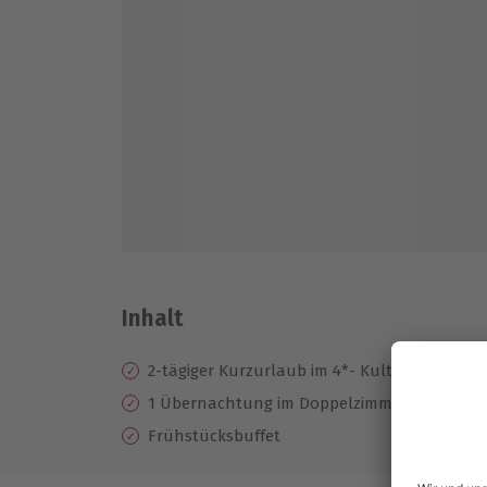
Inhalt
2-tägiger Kurzurlaub im 4*- Kulturhotel Kais
1 Übernachtung im Doppelzimmer
Frühstücksbuffet