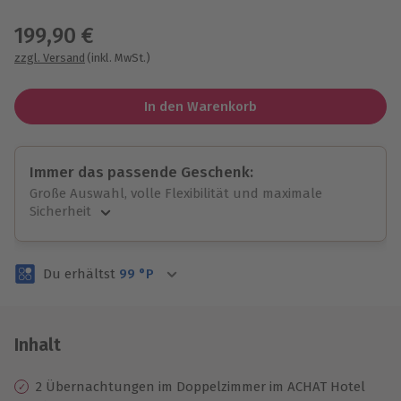
Wähle im nächsten Schritt einen Termin aus
199,90 €
zzgl. Versand
(inkl. MwSt.)
In den Warenkorb
Immer das passende Geschenk:
Große Auswahl, volle Flexibilität und maximale
Sicherheit
Große Auswahl
Über 9.000 unvergessliche Erlebnisse.
Du erhältst
99
°P
Volle Flexibilität
Jeder Gutschein für alle Erlebnisse einlösbar.
Maximale Sicherheit
3 Jahre gültig & verlängerbar.
Inhalt
2 Übernachtungen im Doppelzimmer im ACHAT Hotel