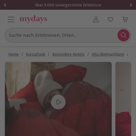
Über 9.000 unvergessliche Erlebnisse
Benutzerkonto
Suche nach Erlebnissen, Orten...
Home
/
Kurzurlaub
/
Besondere Hotels
/
Iglu Übernachtung
/
Ig