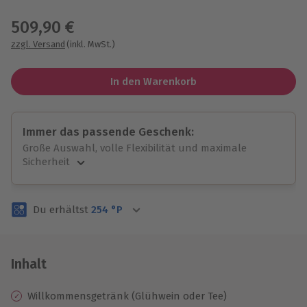
Wähle im nächsten Schritt einen Termin aus
509,90 €
zzgl. Versand
(inkl. MwSt.)
In den Warenkorb
Immer das passende Geschenk:
Große Auswahl, volle Flexibilität und maximale
Sicherheit
Große Auswahl
Über 9.000 unvergessliche Erlebnisse.
Du erhältst
254
°P
Volle Flexibilität
Jeder Gutschein für alle Erlebnisse einlösbar.
Maximale Sicherheit
3 Jahre gültig & verlängerbar.
Inhalt
Willkommensgetränk (Glühwein oder Tee)