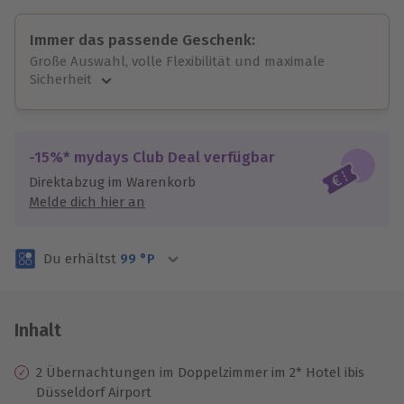
Immer das passende Geschenk:
Große Auswahl, volle Flexibilität und maximale
Sicherheit
Große Auswahl
Über 9.000 unvergessliche Erlebnisse.
Volle Flexibilität
-15%* mydays Club Deal verfügbar
Jeder Gutschein für alle Erlebnisse einlösbar.
Direktabzug im Warenkorb
Maximale Sicherheit
Melde dich hier an
3 Jahre gültig & verlängerbar.
Du erhältst
99
°P
Inhalt
2 Übernachtungen im Doppelzimmer im 2* Hotel ibis
Düsseldorf Airport