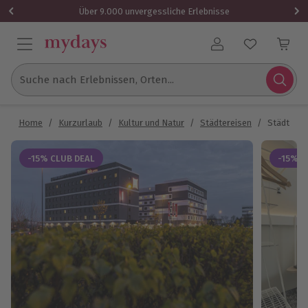
Über 9.000 unvergessliche Erlebnisse
Benutzerkonto
Suche nach Erlebnissen, Orten...
Home
/
Kurzurlaub
/
Kultur und Natur
/
Städtereisen
/
Städtetrip
-15% CLUB DEAL
-15% C