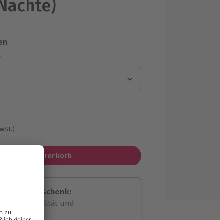
 Nächte)
en
r
MwSt.)
In den Warenkorb
assende Geschenk:
volle Flexibilität und
rheit