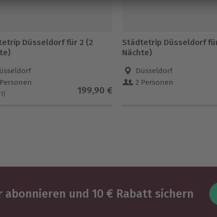
etrip Düsseldorf für 2 (2
Städtetrip Düsseldorf für
te)
Nächte)
üsseldorf
Düsseldorf
 Personen
2 Personen
199,90 €
(1)
 abonnieren und 10 € Rabatt sichern