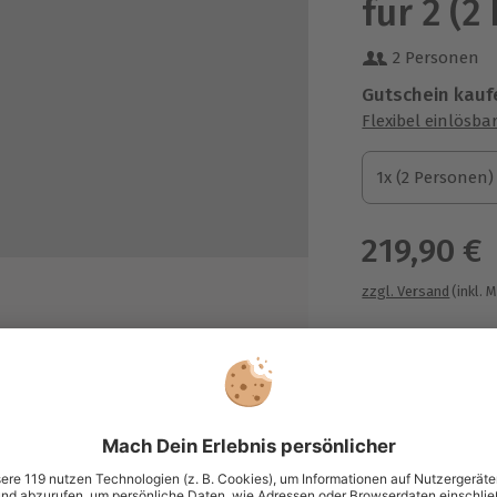
für 2 (2
2 Personen
Gutschein kauf
Flexibel einlösba
1x (2 Personen)
1x (2 Personen)
1x (2 Personen)
219,90 €
zzgl. Versand
(inkl. 
tel Novotel Düsseldorf Airport
Immer das p
Große Auswahl, 
maximale Siche