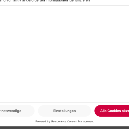
nbegriffen
r: 9-17 Uhr
www.b2b.mydays.de/
en