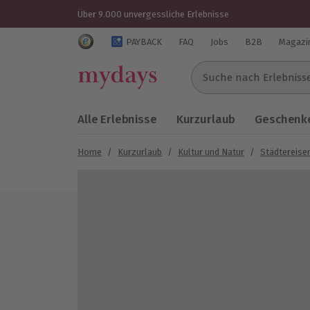
Über 9.000 unvergessliche Erlebnisse
Trustedshops Bewertungen für mydays.de
PAYBACK
FAQ
Jobs
B2B
Magazi
Suche nach Erlebnissen..
Alle Erlebnisse
Kurzurlaub
Geschenke
Home
/
Kurzurlaub
/
Kultur und Natur
/
Städtereise
Bild 1 von 10