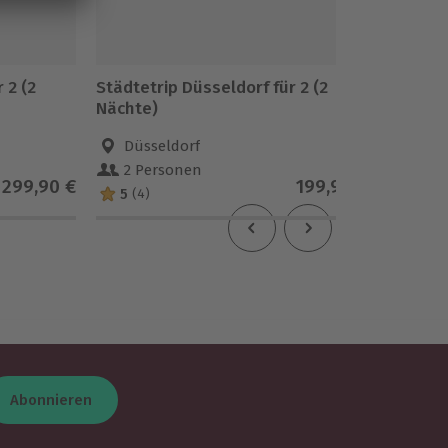
 2 (2
Städtetrip Düsseldorf für 2 (2
Städtet
Nächte)
Nächte
Düsseldorf
Düss
2 Personen
2 Pe
299,90 €
199,90 €
5
4.4
(4)
(1
Abonnieren