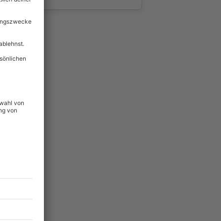
wahl
unvergessliche
109
°P
lität
hein für alle Erlebnisse
icherheit
tig & verlängerbar.