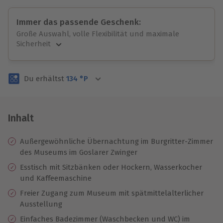
Immer das passende Geschenk:
Große Auswahl, volle Flexibilität und maximale
Sicherheit
Große Auswahl
Über 9.000 unvergessliche Erlebnisse.
Du erhältst
134
°P
Volle Flexibilität
Jeder Gutschein für alle Erlebnisse einlösbar.
Maximale Sicherheit
3 Jahre gültig & verlängerbar.
Inhalt
Außergewöhnliche Übernachtung im Burgritter-Zimmer
des Museums im Goslarer Zwinger
Esstisch mit Sitzbänken oder Hockern, Wasserkocher
und Kaffeemaschine
Freier Zugang zum Museum mit spätmittelalterlicher
Ausstellung
Einfaches Badezimmer (Waschbecken und WC) im