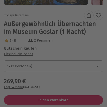
mydays Gutschein
Außergewöhnlich Übernachten
im Museum Goslar (1 Nacht)
2 Personen
5
(1)
5 Sterne von 5 aus 1 Bewertungen
Gutschein kaufen
Flexibel einlösbar
1x (2 Personen)
1x (2 Personen)
1x (2 Personen)
269,90 €
zzgl. Versand
(inkl. MwSt.)
In den Warenkorb