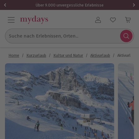
Über 9.000 unvergessliche Erlebnisse
Benutzerkonto
Suche nach Erlebnissen, Orten...
Home
/
Kurzurlaub
/
Kultur und Natur
/
Aktivurlaub
/
Aktivurlaub