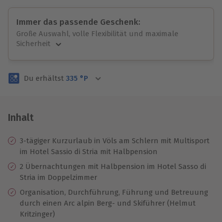
Immer das passende Geschenk:
Große Auswahl, volle Flexibilität und maximale
Sicherheit
Große Auswahl
Über 9.000 unvergessliche Erlebnisse.
Du erhältst
335
°P
Volle Flexibilität
Jeder Gutschein für alle Erlebnisse einlösbar.
Maximale Sicherheit
3 Jahre gültig & verlängerbar.
Inhalt
3-tägiger Kurzurlaub in Völs am Schlern mit Multisport
im Hotel Sassio di Stria mit Halbpension
2 Übernachtungen mit Halbpension im Hotel Sasso di
Stria im Doppelzimmer
Organisation, Durchführung, Führung und Betreuung
durch einen Arc alpin Berg- und Skiführer (Helmut
Kritzinger)