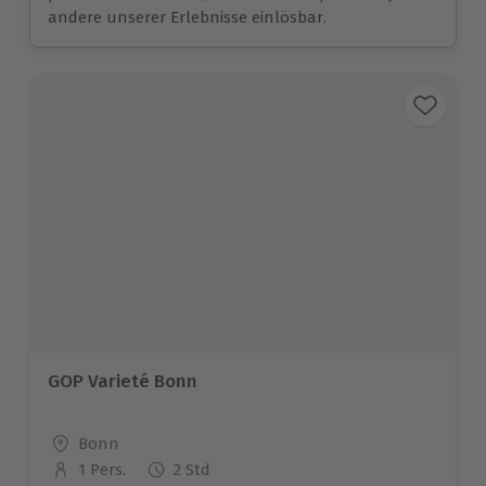
andere unserer Erlebnisse einlösbar.
GOP Varieté Bonn
Standort
Bonn
1 Pers.
2 Std
Anzahl der Teilnehmer