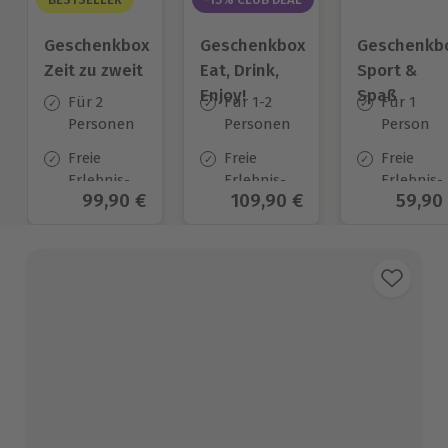
Geschenkbox
Geschenkbox
Geschenkb
Zeit zu zweit
Eat, Drink,
Sport &
Enjoy!
Spaß
Für 2
Für 1-2
Für 1
Personen
Personen
Person
Freie
Freie
Freie
Erlebnis-
Erlebnis-
Erlebnis-
Aktueller Preis
99,90 €
Aktueller Preis
109,90 €
Aktuel
59,90
Auswahl
Auswahl
Auswahl
an ca. 450
an ca. 1056
an ca.
Orten
Orten
974 Orten