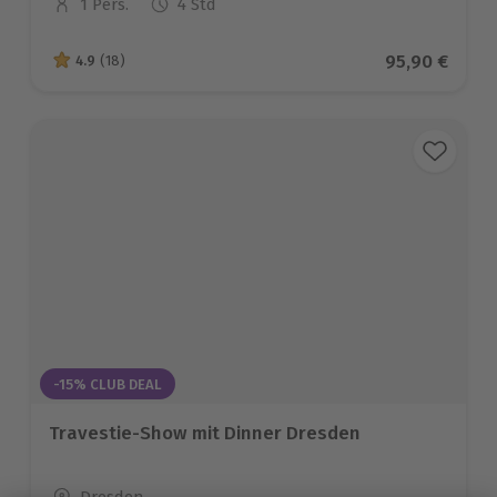
1 Pers.
4 Std
Anzahl der Teilnehmer
Aktueller Pr
95,90 €
4.9
(18)
4.9 von 5 Sternen basierend auf 18 Bewertungen
-15% CLUB DEAL
Travestie-Show mit Dinner Dresden
Standort
Dresden