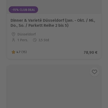
-15% CLUB DEAL
Dinner & Varieté Düsseldorf (Jan. - Okt. / Mi.,
Do., So. / Parkett Reihe 2 bis 5)
Standort
Düsseldorf
1 Pers.
3,5 Std
Anzahl der Teilnehmer
Aktueller Pr
78,90 €
4.7
(15)
4.7 von 5 Sternen basierend auf 15 Bewertungen