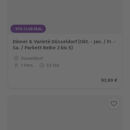
-15% CLUB DEAL
Dinner & Varieté Düsseldorf (Okt. - Jan. / Fr. -
Sa. / Parkett Reihe 2 bis 5)
Standort
Düsseldorf
1 Pers.
3,5 Std
Anzahl der Teilnehmer
Aktueller Pr
93,90 €