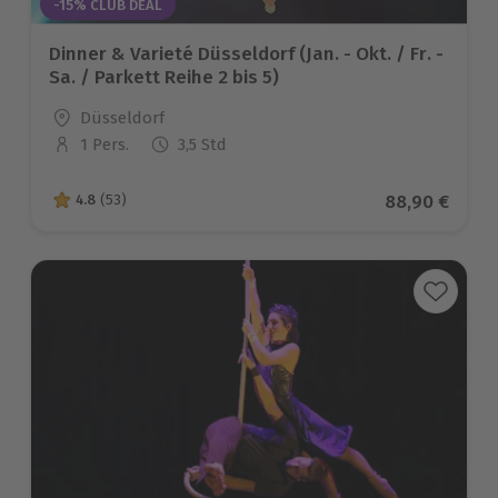
-15% CLUB DEAL
Dinner & Varieté Düsseldorf (Jan. - Okt. / Fr. -
Sa. / Parkett Reihe 2 bis 5)
Standort
Düsseldorf
1 Pers.
3,5 Std
Anzahl der Teilnehmer
Aktueller Pre
88,90 €
4.8
(53)
4.8 von 5 Sternen basierend auf 53 Bewertungen