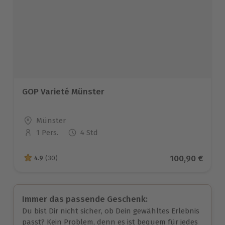
GOP Varieté Münster
Standort
Münster
1 Pers.
4 Std
Anzahl der Teilnehmer
Aktueller Prei
100,90 €
4.9
(30)
4.9 von 5 Sternen basierend auf 30 Bewertungen
Immer das passende Geschenk:
Du bist Dir nicht sicher, ob Dein gewähltes Erlebnis
passt? Kein Problem, denn es ist bequem für jedes