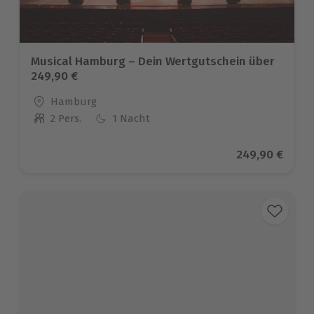
Musical Hamburg – Dein Wertgutschein über
249,90 €
Standort
Hamburg
2 Pers.
1 Nacht
Anzahl der Teilnehmer
Aktueller Prei
249,90 €