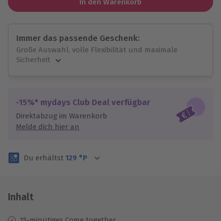
In den Warenkorb
Immer das passende Geschenk:
Große Auswahl, volle Flexibilität und maximale
Sicherheit
Große Auswahl
Über 9.000 unvergessliche Erlebnisse.
Volle Flexibilität
-15%* mydays Club Deal verfügbar
Jeder Gutschein für alle Erlebnisse einlösbar.
Direktabzug im Warenkorb
Maximale Sicherheit
Melde dich hier an
3 Jahre gültig & verlängerbar.
Du erhältst
129
°P
Inhalt
15-minütiges Come together