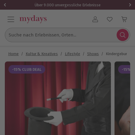
Über 9.000 unvergessliche Erlebnisse
Benutzerkonto
Suche nach Erlebnissen, Orten...
Home
/
Kultur & Kreatives
/
Lifestyle
/
Shows
/
Kindergeburtsta
-15% CLUB DEAL
-15% C