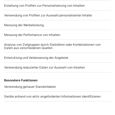
www.b2b.mydays.de/
Artikelnummer
:
40453
Andere Produkte entdecken
-15% CLUB DEAL
-15% CLUB DEAL
Kindergeburtstag
Kindergeburtstag
feiern Stuttgart
feiern (Zaubershow
und Workshop) Graz
Stuttgart
Graz