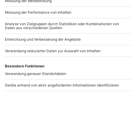
Vergoldungs-
Babybauch
Bodypainting Farchant
Bodypainting Farchant
Farchant
Farchant
1 Person
1 Person
379,90 €
199,90 €