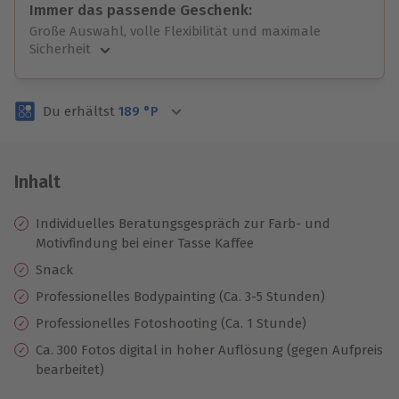
Immer das passende Geschenk:
Große Auswahl, volle Flexibilität und maximale
Sicherheit
Große Auswahl
Über 9.000 unvergessliche Erlebnisse.
Du erhältst
189
°P
Volle Flexibilität
Jeder Gutschein für alle Erlebnisse einlösbar.
Maximale Sicherheit
3 Jahre gültig & verlängerbar.
Inhalt
Individuelles Beratungsgespräch zur Farb- und
Motivfindung bei einer Tasse Kaffee
Snack
Professionelles Bodypainting (Ca. 3-5 Stunden)
Professionelles Fotoshooting (Ca. 1 Stunde)
Ca. 300 Fotos digital in hoher Auflösung (gegen Aufpreis
bearbeitet)