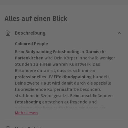
Alles auf einen Blick
Beschreibung
Coloured People
Beim
Bodypainting Fotoshooting
in
Garmisch-
Partenkirchen
wird Dein Körper innerhalb weniger
Stunden zu einem wahren Kunstwerk. Das
Besondere daran ist, dass es sich um ein
professionelles UV Effektbodypainting
handelt.
Deine zweite Haut wird damit durch die spezielle
fluoreszierende Körpermalfarbe besonders
strahlend in Szene gesetzt. Beim anschließenden
Fotoshooting
entstehen aufregende und
außergewöhnliche Aufnahmen mit denen Dir
Mehr Lesen
garantiert sämtliche Blicke sicher sind. Lass Dir diese
einmalige Gelgenheit auf keinen Fall entgehen und
erstrahle in völlig neuem Glanz.