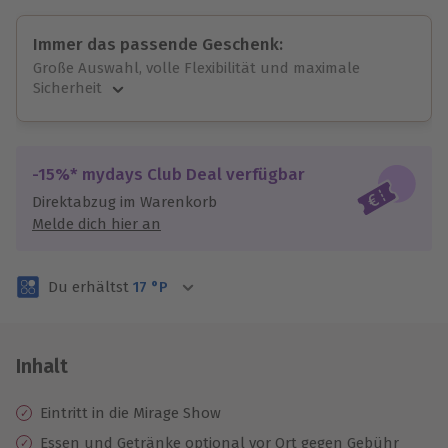
Immer das passende Geschenk:
Große Auswahl, volle Flexibilität und maximale
Sicherheit
Große Auswahl
Über 9.000 unvergessliche Erlebnisse.
Volle Flexibilität
-15%* mydays Club Deal verfügbar
Jeder Gutschein für alle Erlebnisse einlösbar.
Direktabzug im Warenkorb
Maximale Sicherheit
Melde dich hier an
3 Jahre gültig & verlängerbar.
Du erhältst
17
°P
Inhalt
Eintritt in die Mirage Show
Essen und Getränke optional vor Ort gegen Gebühr