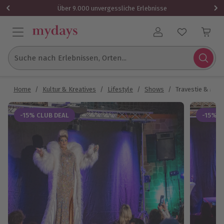
Über 9.000 unvergessliche Erlebnisse
Benutzerkonto
Suche nach Erlebnissen, Orten...
Home
/
Kultur & Kreatives
/
Lifestyle
/
Shows
/
Travestie & Mir
-15% CLUB DEAL
-15% C