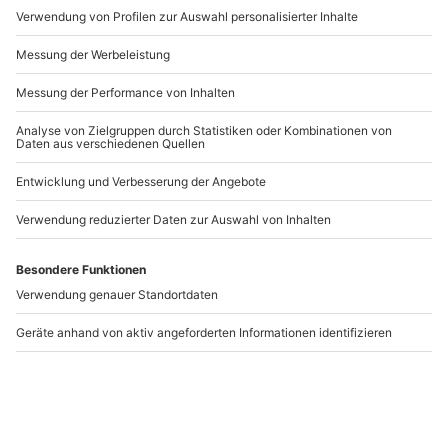
Artikelnummer
:
30513
Andere Produkte entdecken
-15% CLUB DEAL
-15% CLUB DEAL
Travestie & Mirage
Travestie Show im
Show Bad Tölz
Oberanger Theater
München
Bad Tölz
München
1 Person
1 Person
29,90 €
35,90 €