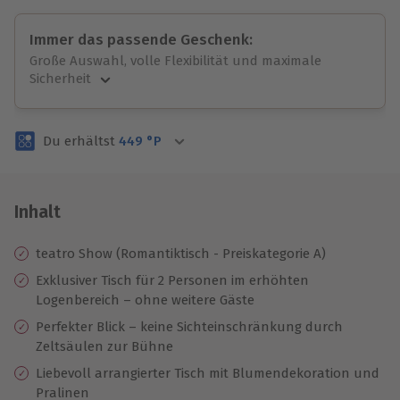
Immer das passende Geschenk:
Große Auswahl, volle Flexibilität und maximale
Sicherheit
Große Auswahl
Über 9.000 unvergessliche Erlebnisse.
Du erhältst
449
°P
Volle Flexibilität
Jeder Gutschein für alle Erlebnisse einlösbar.
Maximale Sicherheit
3 Jahre gültig & verlängerbar.
Inhalt
teatro Show (Romantiktisch - Preiskategorie A)
Exklusiver Tisch für 2 Personen im erhöhten
Logenbereich – ohne weitere Gäste
Perfekter Blick – keine Sichteinschränkung durch
Zeltsäulen zur Bühne
Liebevoll arrangierter Tisch mit Blumendekoration und
Pralinen